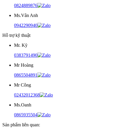
0824889876
Ms.Vân Anh
0942290940
Hỗ trợ kỹ thuật
Mr. Kỳ
0383791490
Mr Hoàng
0865504891
Mr Công
02432012368
Ms.Oanh
0865935504
Sản phẩm liên quan: