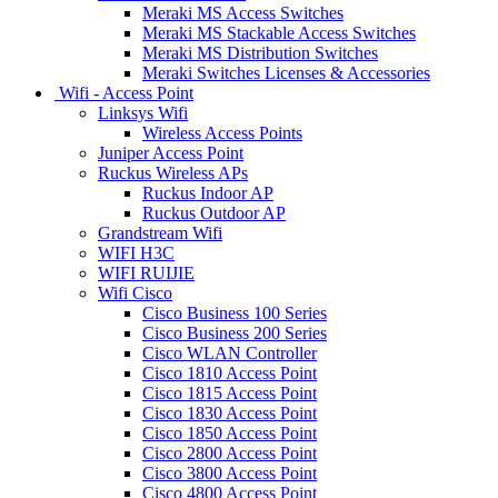
Meraki MS Access Switches
Meraki MS Stackable Access Switches
Meraki MS Distribution Switches
Meraki Switches Licenses & Accessories
Wifi - Access Point
Linksys Wifi
Wireless Access Points
Juniper Access Point
Ruckus Wireless APs
Ruckus Indoor AP
Ruckus Outdoor AP
Grandstream Wifi
WIFI H3C
WIFI RUIJIE
Wifi Cisco
Cisco Business 100 Series
Cisco Business 200 Series
Cisco WLAN Controller
Cisco 1810 Access Point
Cisco 1815 Access Point
Cisco 1830 Access Point
Cisco 1850 Access Point
Cisco 2800 Access Point
Cisco 3800 Access Point
Cisco 4800 Access Point