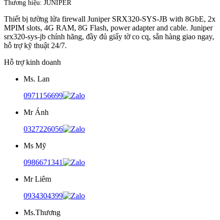
Thương hiệu:
JUNIPER
Thiết bị tường lửa firewall Juniper SRX320-SYS-JB with 8GbE, 2x
MPIM slots, 4G RAM, 8G Flash, power adapter and cable. Juniper
srx320-sys-jb chính hãng, đầy đủ giấy tờ co cq, sẵn hàng giao ngay,
hỗ trợ kỹ thuật 24/7.
Hỗ trợ kinh doanh
Ms. Lan
0971156699
Mr Ánh
0327226056
Ms Mỹ
0986671341
Mr Liêm
0934304399
Ms.Thương