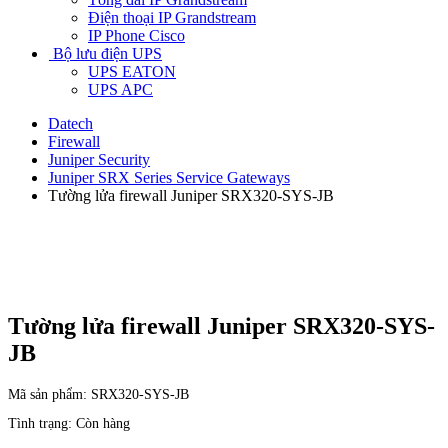
Điện thoại IP Grandstream
IP Phone Cisco
Bộ lưu điện UPS
UPS EATON
UPS APC
Datech
Firewall
Juniper Security
Juniper SRX Series Service Gateways
Tường lửa firewall Juniper SRX320-SYS-JB
Tường lửa firewall Juniper SRX320-SYS-
JB
Mã sản phẩm:
SRX320-SYS-JB
Tình trạng:
Còn hàng