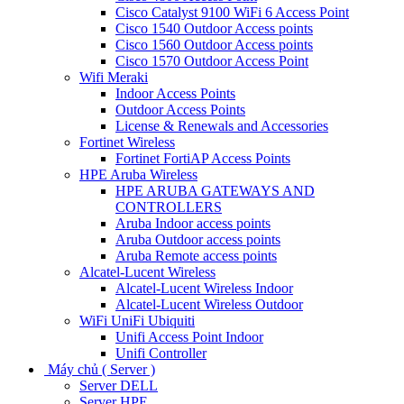
Cisco Catalyst 9100 WiFi 6 Access Point
Cisco 1540 Outdoor Access points
Cisco 1560 Outdoor Access points
Cisco 1570 Outdoor Access Point
Wifi Meraki
Indoor Access Points
Outdoor Access Points
License & Renewals and Accessories
Fortinet Wireless
Fortinet FortiAP Access Points
HPE Aruba Wireless
HPE ARUBA GATEWAYS AND
CONTROLLERS
Aruba Indoor access points
Aruba Outdoor access points
Aruba Remote access points
Alcatel-Lucent Wireless
Alcatel-Lucent Wireless Indoor
Alcatel-Lucent Wireless Outdoor
WiFi UniFi Ubiquiti
Unifi Access Point Indoor
Unifi Controller
Máy chủ ( Server )
Server DELL
Server HPE