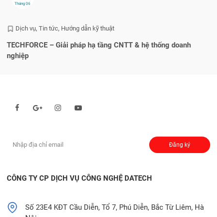
Tháng 06
Dịch vụ
Tin tức
Hướng dẫn kỹ thuật
TECHFORCE – Giải pháp hạ tầng CNTT & hệ thống doanh
He
nghiệp
q
Theo dõi chúng tôi qua:
Đăng ký nhận thông báo:
Đăng ký
CÔNG TY CP DỊCH VỤ CÔNG NGHỆ DATECH
Số 23E4 KĐT Cầu Diễn, Tổ 7, Phú Diễn, Bắc Từ Liêm, Hà