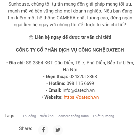
Sunhouse, chúng tôi tự tin mang đến giải pháp mạng tối ưu,
mạnh mẽ và bền vững cho mọi doanh nghiệp. Nếu bạn đang
tìm kiếm một hệ thống CAMERA chất lượng cao, đừng ngần
ngại liên hệ ngay với chúng tôi để được tư vấn chi tiết!
📩
Liên hệ ngay để được tư vấn chi tiết!
CÔNG TY CỔ PHẦN DỊCH VỤ CÔNG NGHỆ DATECH
•
Địa chỉ:
Số 23E4 KĐT Cầu Diễn, Tổ 7, Phú Diễn, Bắc Từ Liêm,
Hà Nội
•
Điện thoại:
02432012368
•
Hotline:
098 115 6699
•
Email:
info@datech.vn
•
Website:
https://datech.vn
Tags:
Thi công
triển khai
camera thông minh
Thiết bị mạng
Share: