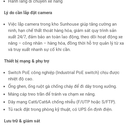
Hành lang di chuyển xe nâng
Lý do cần lắp đặt camera
Việc lắp camera trong kho Sunhouse giúp tăng cường an
ninh, hạn chế thất thoát hàng hóa, giám sát quy trình sản
xuất 24/7, đảm bảo an toàn lao động, theo dõi hoạt động xe
nâng – công nhân – hàng hóa, đồng thời hỗ trợ quản lý từ xa
và truy xuất nhanh sự cố khi cần.
Thiết bị mạng & phụ trợ
Switch PoE công nghiệp (Industrial PoE switch) chịu được
nhiệt độ cao.
Ống ghen, ống ruột gà chống cháy để đi dây trong xưởng.
Máng cáp treo trần để tránh va chạm xe nâng.
Dây mạng Cat6/Cat6A chống nhiễu (F/UTP hoặc S/FTP).
Tủ rack đặt trong phòng kỹ thuật, có UPS ổn định điện.
Lưu trữ & giám sát