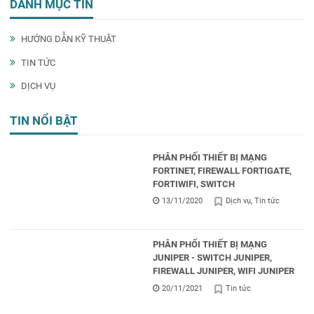
DANH MỤC TIN
HƯỚNG DẪN KỸ THUẬT
TIN TỨC
DỊCH VỤ
TIN NỔI BẬT
PHÂN PHỐI THIẾT BỊ MẠNG
FORTINET, FIREWALL FORTIGATE,
FORTIWIFI, SWITCH
13/11/2020
Dịch vụ
Tin tức
PHÂN PHỐI THIẾT BỊ MẠNG
JUNIPER - SWITCH JUNIPER,
FIREWALL JUNIPER, WIFI JUNIPER
20/11/2021
Tin tức