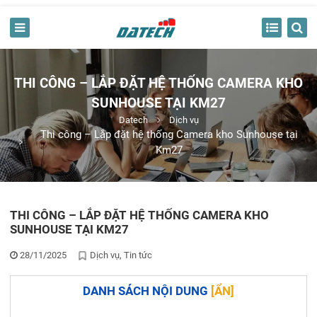
THI CÔNG – LẮP ĐẶT HỆ THỐNG CAMERA KHO
SUNHOUSE TẠI KM27
Datech
Dịch vụ
Thi công – Lắp đặt hệ thống Camera kho Sunhouse tại
Km27
THI CÔNG – LẮP ĐẶT HỆ THỐNG CAMERA KHO
SUNHOUSE TẠI KM27
28/11/2025
Dịch vụ
Tin tức
DANH SÁCH NỘI DUNG
[
ẨN
]