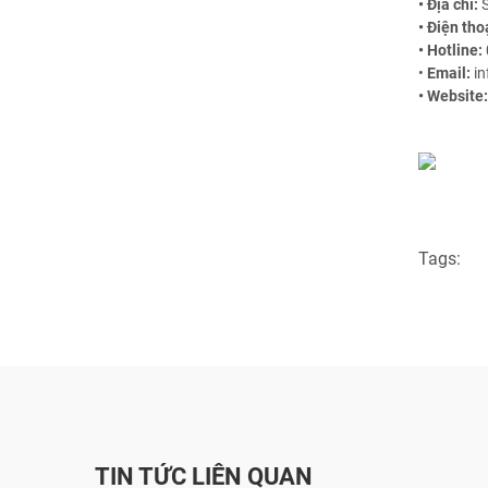
• Địa chỉ:
S
• Điện tho
• Hotline:
•
Email:
i
• Website:
Tags:
TIN TỨC LIÊN QUAN