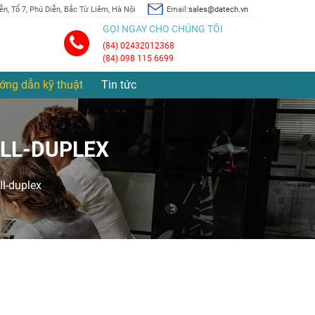
n, Tổ 7, Phú Diễn, Bắc Từ Liêm, Hà Nội
Email:
sales@datech.vn
GỌI NGAY CHO CHÚNG TÔI
(84) 02432012368
(84) 098 115 6699
ớng dẫn kỹ thuật
Tin tức
ULL-DUPLEX
ll-duplex