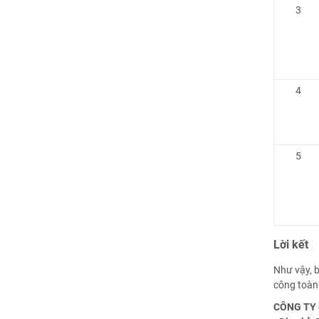
3
4
5
Lời kết
Như vậy, b
công toàn 
CÔNG TY 