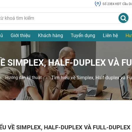
Số 23E4 KĐT Cầu Diễ
hủ
Giới thiệu
Khách hàng
Tuyển dụng
Liên hệ
Hư
VỀ SIMPLEX, HALF-DUPLEX VÀ F
Tìm hiểu về Simplex, Half-duplex và Fu
Hướng dẫn kỹ thuật
IỂU VỀ SIMPLEX, HALF-DUPLEX VÀ FULL-DUPLEX