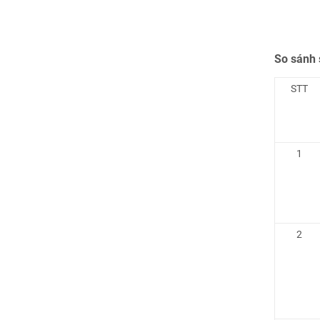
So sánh 
STT
1
2