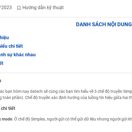
/2023
Hướng dẫn kỹ thuật
DANH SÁCH NỘI DUN
thiệu
iểu chi tiết
ánh sự khác nhau
ết
u
ác bạn hôm nay datech sẽ cùng các bạn tìm hiểu về 3 chế độ truyền Simpl
 toàn phần). Chế độ truyền xác định hướng của luồng tín hiệu giữa hai thi
chi tiết
x mode
: Ở chế độ Simplex, người gửi có thể gửi dữ liệu nhưng người gửi k