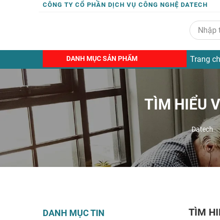
CÔNG TY CỔ PHẦN DỊCH VỤ CÔNG NGHỆ DATECH
DANH MỤC SẢN PHẨM
Trang c
TÌM HIỂU 
Datech
TÌM H
DANH MỤC TIN