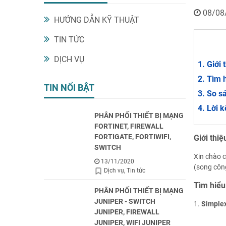
08/08
HƯỚNG DẪN KỸ THUẬT
TIN TỨC
DỊCH VỤ
Giới 
Tìm h
TIN NỔI BẬT
So s
Lời k
PHÂN PHỐI THIẾT BỊ MẠNG
FORTINET, FIREWALL
FORTIGATE, FORTIWIFI,
Giới thiệ
SWITCH
Xin chào c
13/11/2020
(song công
Dịch vụ
Tin tức
Tìm hiểu 
PHÂN PHỐI THIẾT BỊ MẠNG
JUNIPER - SWITCH
1.
Simple
JUNIPER, FIREWALL
JUNIPER, WIFI JUNIPER