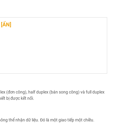
G
[
ẨN
]
ex (đơn công), half duplex (bán song công) và full duplex
ết bị được kết nối.
hông thể nhận dữ liệu. Đó là một giao tiếp một chiều.