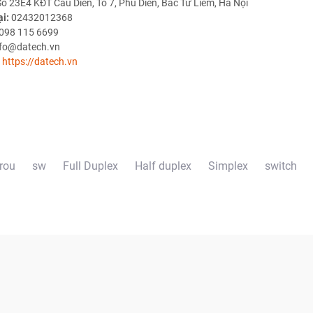
ố 23E4 KĐT Cầu Diễn, Tổ 7, Phú Diễn, Bắc Từ Liêm, Hà Nội
ại:
02432012368
098 115 6699
nfo@datech.vn
https://datech.vn
rou
sw
Full Duplex
Half duplex
Simplex
switch