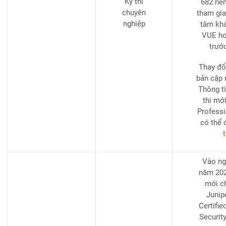
Kỳ thi
682 nên
chuyên
tham gia 
nghiệp
tâm khả
VUE ho
trướ
Thay đổ
bản cập 
Thông ti
thi mớ
Professi
có thể 
t
Vào ng
năm 2024
mới c
Junip
Certifie
Securit