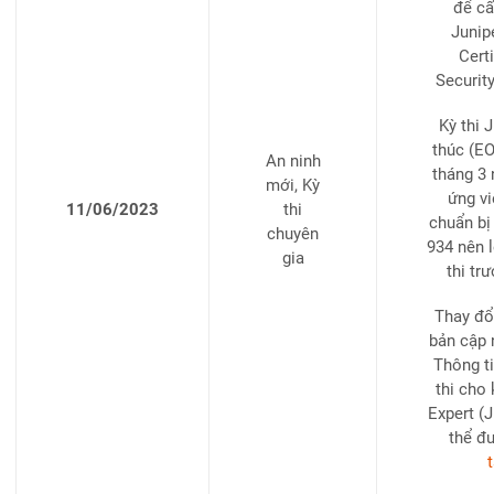
để cấ
Junip
Certi
Securit
Kỳ thi 
thúc (EO
An ninh
tháng 3
mới, Kỳ
ứng vi
11/06/2023
thi
chuẩn bị
chuyên
934 nên 
gia
thi tr
Thay đổ
bản cập 
Thông ti
thi cho 
Expert (
thể đ
t