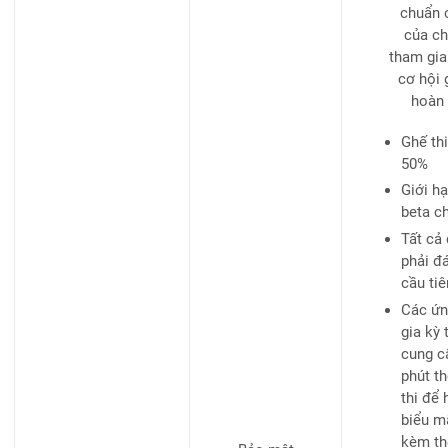
chuẩn c
của ch
tham gia
cơ hội 
hoàn t
Ghế th
50%
Giới hạ
beta c
Tất cả
phải đ
cầu ti
Các ứn
gia kỳ 
cung c
phút th
thi để
biểu m
kèm th