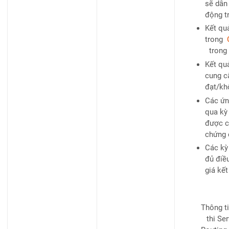
sẽ dẫn
động t
Kết qu
trong
trong 
Kết qu
cung c
đạt/kh
Các ứn
qua kỳ 
được c
chứng 
​Các kỳ
đủ điề
giá kế
Thông ti
thi Se