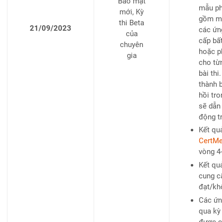
Bảo mật
mẫu ph
mới, Kỳ
gồm mộ
thi Beta
21/09/2023
các ứn
của
cấp bấ
chuyên
hoặc p
gia
cho từ
bài th
thành 
hồi tro
sẽ dẫn
động t
Kết qu
CertMe
vòng 4
Kết qu
cung c
đạt/kh
Các ứn
qua kỳ 
được c