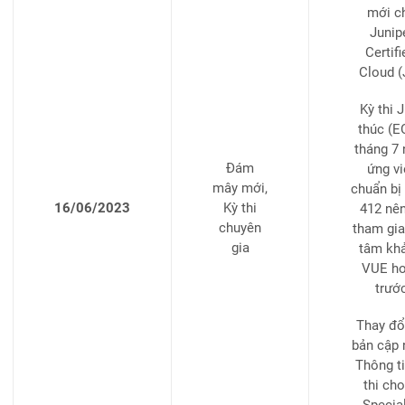
mới c
Junip
Certifi
Cloud (
Kỳ thi 
thúc (E
tháng 7
Đám
ứng vi
mây mới,
chuẩn bị
16/06/2023
Kỳ thi
412 nên
chuyên
tham gia 
gia
tâm khả
VUE ho
trướ
Thay đổ
bản cập 
Thông ti
thi cho
Special