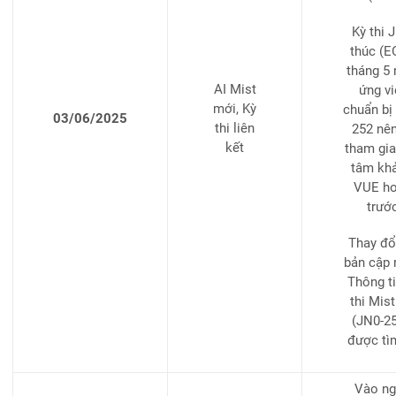
Kỳ thi 
thúc (E
tháng 5
AI Mist
ứng vi
mới, Kỳ
chuẩn bị
03/06/2025
thi liên
252 nên
kết
tham gia 
tâm khả
VUE ho
trướ
Thay đổ
bản cập 
Thông ti
thi Mis
(JN0-25
được tì
Vào ng