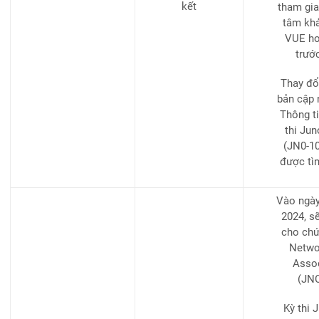
kết
tham gia 
tâm khả
VUE ho
trướ
Thay đổ
bản cập 
Thông ti
thi Jun
(JN0-10
được tì
Vào ngày
2024, s
cho chứ
Networ
Assoc
(JNC
Kỳ thi 