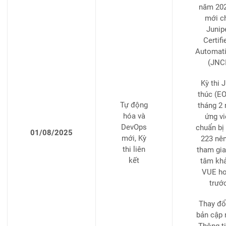
năm 2025
mới c
Junip
Certif
Automat
(JNC
Kỳ thi 
thúc (EO
Tự động
tháng 2
hóa và
ứng vi
DevOps
chuẩn bị
01/08/2025
mới, Kỳ
223 nên
thi liên
tham gia 
kết
tâm khả
VUE ho
trướ
Thay đổ
bản cập 
Thông ti