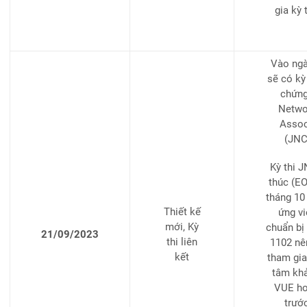
gia kỳ 
Vào ngà
sẽ có kỳ
chứng
Networ
Assoc
(JNC
Kỳ thi J
thúc (EO
tháng 10
Thiết kế
ứng vi
mới, Kỳ
chuẩn bị
21/09/2023
thi liên
1102 nê
kết
tham gia 
tâm khả
VUE ho
trướ