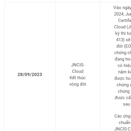
Vào ngày
2024, Ju
Certifi
Cloud (J
kỳ thi t
413) sẽ
đời (EO
chứng c
đang ho
JNCIS-
có hiệ
Cloud
năm kể
28/09/2023
Kết thúc
được hoặ
vòng đời
chứng 
chúng 
được cấp
sau
Các ứng 
chuẩn 
JNCIS-C