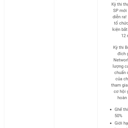
Kỳ thi t
SP mới 
diễn ra!
tổ chức
kiện bắt
12 
Kỳ thi 
đích 
Network
lượng ca
chuẩn c
của ch
tham gia
cơ hội 
hoàn t
Ghế th
50%
Giới hạ