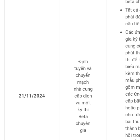
beta c
Tất cả
phải đ
cầu ti
Các ứn
gia kỳ 
cung c
phút th
thi để
Định
biểu m
tuyến và
kèm th
chuyển
mẫu ph
mạch
gồm mộ
nhà cung
các ứn
21/11/2024
cấp dịch
cấp bấ
vụ mới,
hoặc p
kỳ thi
cho từ
Beta
bài th
chuyên
thành 
gia
hồi tro