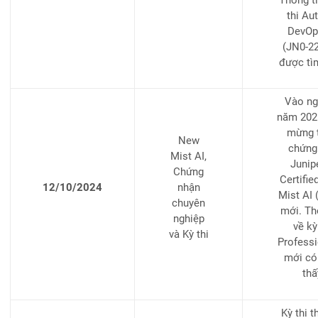
thi Au
DevOp
(JN0-22
được tì
Vào ng
năm 2025
mừng 
New
chứng 
Mist AI,
Junip
Chứng
Certifie
12/10/2024
nhận
Mist AI 
chuyên
mới. Thô
nghiệp
về kỳ
và Kỳ thi
Professi
mới có
th
Kỳ thi 