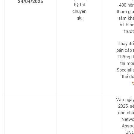
24/04/2025
Kỳ thi
480 nên
chuyên
tham gia 
gia
tâm khả
VUE ho
trướ
Thay đổ
bản cập 
Thông ti
thi mớ
Speciali
thể đ
t
Vào ngày
2025, s
cho chứ
Networ
Associ
(JNC