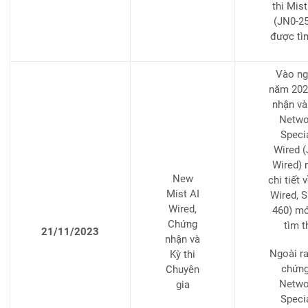
thi Mis
(JN0-25
được tì
Vào ng
năm 202
nhận và
Networ
Specia
Wired (
Wired) 
New
chi tiết 
Mist AI
Wired, S
Wired,
460) mớ
Chứng
tìm 
21/11/2023
nhận và
Ngoài ra
Kỳ thi
chứng
Chuyên
Networ
gia
Specia