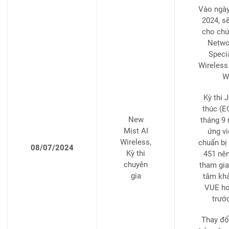
Vào ngày
2024, s
cho chứ
Networ
Specia
Wireless
Wi
Kỳ thi 
thúc (E
New
tháng 9
Mist AI
ứng vi
Wireless,
chuẩn bị
08/07/2024
Kỳ thi
451 nên
chuyên
tham gia 
gia
tâm khả
VUE ho
trướ
Thay đổ