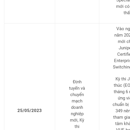
mới có
th
Vào ng
năm 2023
mới c
Junip
Certifi
Enterpri
Switchin
Kỳ thi 
Định
thúc (EO
tuyến và
tháng 6
chuyển
ứng vi
mạch
chuẩn bị
doanh
25/05/2023
349 nên
nghiệp
tham gia 
mới, Kỳ
tâm khả
thi
VUE ho