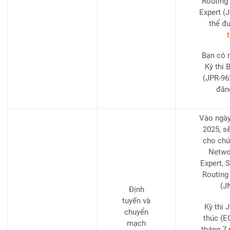
Routing 
Expert (
thể đ
t
Bạn có 
Kỳ thi 
(JPR-96
đăn
Vào ngày
2025, s
cho chứ
Networ
Expert, 
Routing
(J
Định
tuyến và
Kỳ thi 
chuyển
thúc (E
mạch
tháng 7