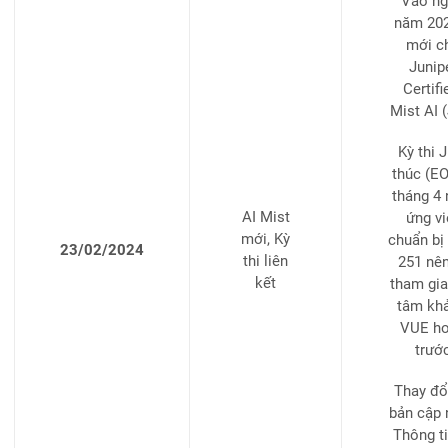
Vào ng
năm 2024
mới c
Junip
Certif
Mist AI 
Kỳ thi 
thúc (EO
tháng 4
AI Mist
ứng vi
mới, Kỳ
chuẩn bị
23/02/2024
thi liên
251 nên
kết
tham gia 
tâm khả
VUE ho
trướ
Thay đổ
bản cập 
Thông ti