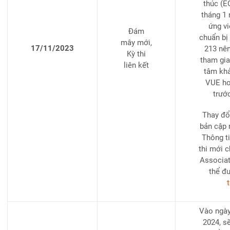
thúc (E
tháng 1
ứng vi
Đám
chuẩn bị
mây mới,
17/11/2023
213 nên
Kỳ thi
tham gia 
liên kết
tâm khả
VUE ho
trướ
Thay đổ
bản cập 
Thông ti
thi mới c
Associat
thể đ
t
Vào ngày
2024, s