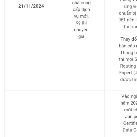
nhà cung
21/11/2024
ứng vi
cấp dịch
chuẩn bị
vụ mới,
961 nên 
Kỳ thi
thi tr
chuyên
gia
Thay đổ
bản cập 
Thông ti
thi mới 
Routing 
Expert (
được tì
Vào ngà
năm 2024
mới c
Junip
Certif
Data C