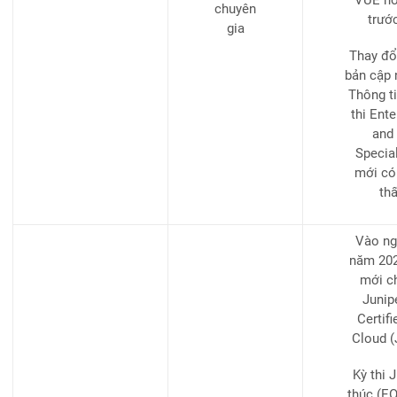
chuyên
trướ
gia
Thay đổ
bản cập 
Thông ti
thi Ent
and 
Special
mới có
th
Vào ng
năm 2023
mới c
Junip
Certif
Cloud (
Kỳ thi 
thúc (EO