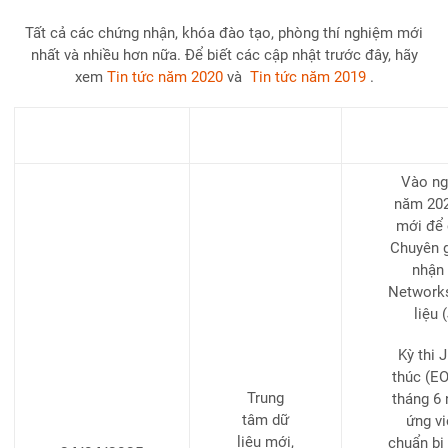
Tất cả các chứng nhận, khóa đào tạo, phòng thí nghiệm mới
nhất và nhiều hơn nữa. Để biết các cập nhật trước đây, hãy
xem
Tin tức năm 2020
và
Tin tức năm 2019
.
Ngày
Cập nhật
Vào ng
năm 2025
mới để 
Chuyên 
nhận 
Networks
liệu 
Kỳ thi 
thúc (EO
Trung
tháng 6
tâm dữ
ứng vi
liệu mới,
chuẩn bị