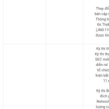
Thay đổ
bản cập 
Thông ti
thi Thi
(JN0-11
được tì
Kỳ thi 
Kỳ thi t
SEC mới
diễn ra!
tổ chức
kiện bắt
11 
Kỳ thi 
đích 
Network
lượng ca