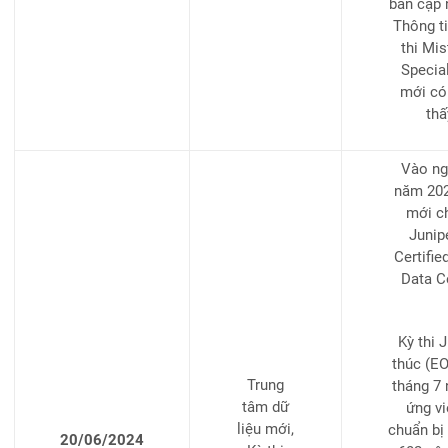
bản cập 
Thông ti
thi Mis
Special
mới có
th
Vào ng
năm 2024
mới c
Junip
Certifie
Data C
Kỳ thi 
thúc (EO
Trung
tháng 7
tâm dữ
ứng vi
liệu mới,
chuẩn bị
20/06/2024