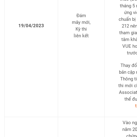
tháng 5
ứng vi
Đám
chuẩn bị
mây mới,
19/04/2023
212 nên
Kỳ thi
tham gia 
liên kết
tâm khả
VUE ho
trướ
Thay đổ
bản cập 
Thông ti
thi mới c
Associat
thể đ
t
Vào ng
năm 202
chứng