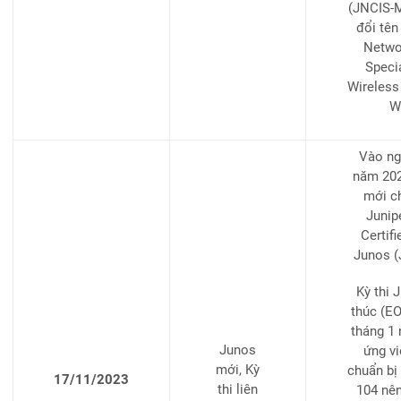
(JNCIS-M
đổi tên
Networ
Specia
Wireless
Wi
Vào ng
năm 2024
mới c
Junip
Certif
Junos (
Kỳ thi 
thúc (EO
tháng 1
Junos
ứng vi
mới, Kỳ
chuẩn bị
17/11/2023
thi liên
104 nên