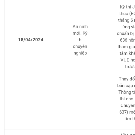
Kỳ thi 
thúc (E
tháng 6
An ninh
ứng vi
mới, Kỳ
chuẩn bị
18/04/2024
thi
636 nên
chuyên
tham gia 
nghiệp
tâm khả
VUE ho
trướ
Thay đổ
bản cập 
Thông ti
thi cho 
Chuyên
637) mớ
tìm 