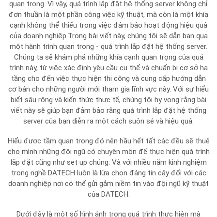
quan trọng. Vì vậy, quá trình lắp đặt hệ thống server không chỉ
đơn thuần là một phần công việc kỹ thuật, mà còn là một khía
cạnh không thể thiếu trong việc đảm bảo hoạt động hiệu quả
của doanh nghiệp.Trong bài viết này, chúng tôi sẽ dẫn bạn qua
một hành trình quan trọng - quá trình lắp đặt hệ thống server.
Chúng ta sẽ khám phá những khía cạnh quan trọng của quá
trình này, từ việc xác định yêu cầu cụ thể và chuẩn bị cơ sở hạ
tầng cho đến việc thực hiện thi công và cung cấp hướng dẫn
cơ bản cho những người mới tham gia lĩnh vực này. Với sự hiểu
biết sâu rộng và kiến thức thực tế, chúng tôi hy vọng rằng bài
viết này sẽ giúp bạn đảm bảo rằng quá trình lắp đặt hệ thống
server của bạn diễn ra một cách suôn sẻ và hiệu quả.
Hiểu được tầm quan trọng đó nên hầu hết tất các đều sẽ thuê
cho mình những đội ngũ có chuyên môn để thực hiện quá trình
lắp đặt cũng như set up chúng. Và với nhiều năm kinh nghiệm
trong nghề DATECH luôn là lừa chọn đáng tin cậy đối với các
doanh nghiệp nơi có thể gửi gắm niềm tin vào đội ngũ kỹ thuật
của DATECH.
Dưới đây là một số hình ảnh trong quá trình thực hiện mà