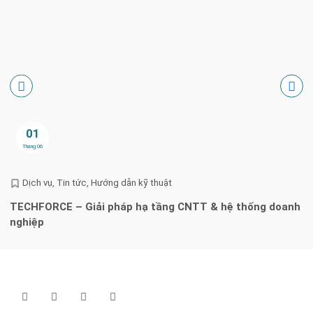
01
Tháng 06
Dịch vụ
Tin tức
Hướng dẫn kỹ thuật
TECHFORCE – Giải pháp hạ tầng CNTT & hệ thống doanh
H
nghiệp
l
Theo dõi chúng tôi qua: