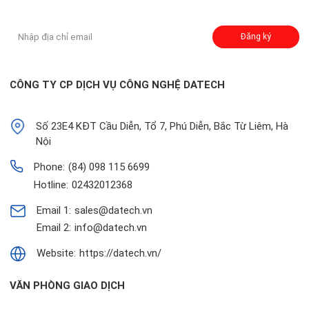
Đăng ký nhận thông báo:
Đăng ký
CÔNG TY CP DỊCH VỤ CÔNG NGHỆ DATECH
Số 23E4 KĐT Cầu Diễn, Tổ 7, Phú Diễn, Bắc Từ Liêm, Hà
Nội
Phone:
(84) 098 115 6699
Hotline:
02432012368
Email 1:
sales@datech.vn
Email 2:
info@datech.vn
Website:
https://datech.vn/
VĂN PHÒNG GIAO DỊCH