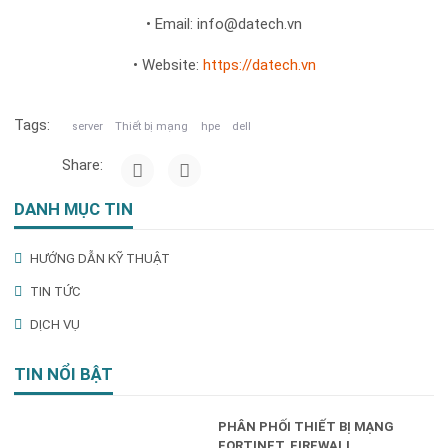
• Email: info@datech.vn
• Website:
https://datech.vn
Tags:
server
Thiết bị mạng
hpe
dell
Share:
DANH MỤC TIN
HƯỚNG DẪN KỸ THUẬT
TIN TỨC
DỊCH VỤ
TIN NỔI BẬT
PHÂN PHỐI THIẾT BỊ MẠNG
FORTINET, FIREWALL