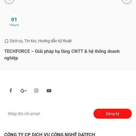
01
Tháng 06
Dịch vụ
Tin tức
Hướng dẫn kỹ thuật
TECHFORCE – Giải pháp hạ tầng CNTT & hệ thống doanh
He
nghiệp
q
Theo dõi chúng tôi qua:
Đăng ký nhận thông báo:
Đăng ký
CÔNG TY CP DỊCH VỤ CÔNG NGHỆ DATECH