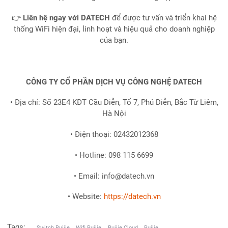
👉
Liên hệ ngay với DATECH
để được tư vấn và triển khai hệ
thống WiFi hiện đại, linh hoạt và hiệu quả cho doanh nghiệp
của bạn.
CÔNG TY CỔ PHẦN DỊCH VỤ CÔNG NGHỆ DATECH
• Địa chỉ: Số 23E4 KĐT Cầu Diễn, Tổ 7, Phú Diễn, Bắc Từ Liêm,
Hà Nội
• Điện thoại: 02432012368
• Hotline: 098 115 6699
• Email: info@datech.vn
• Website:
https://datech.vn
Tags:
Switch Ruijie
Wifi Ruijie
Ruijie Cloud
Ruijie