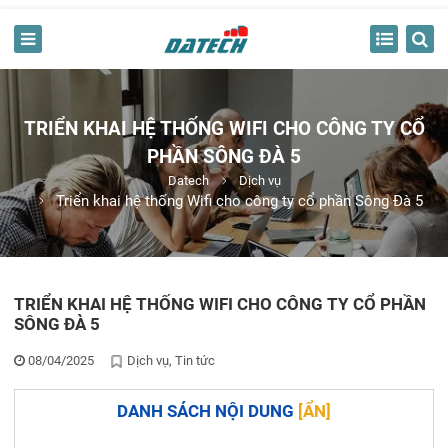
TRIỂN KHAI HỆ THỐNG WIFI CHO CÔNG TY CỔ
PHẦN SÔNG ĐÀ 5
Datech
Dịch vụ
Triển khai hệ thống Wifi cho công ty cổ phần Sông Đà 5
TRIỂN KHAI HỆ THỐNG WIFI CHO CÔNG TY CỔ PHẦN
SÔNG ĐÀ 5
08/04/2025
Dịch vụ
Tin tức
DANH SÁCH NỘI DUNG
[
ẨN
]