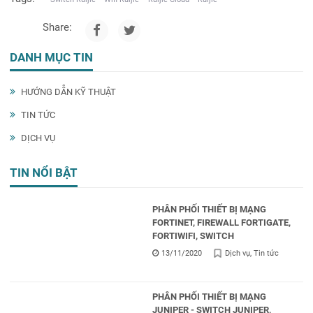
Share:
DANH MỤC TIN
HƯỚNG DẪN KỸ THUẬT
TIN TỨC
DỊCH VỤ
TIN NỔI BẬT
PHÂN PHỐI THIẾT BỊ MẠNG
FORTINET, FIREWALL FORTIGATE,
FORTIWIFI, SWITCH
13/11/2020
Dịch vụ
Tin tức
PHÂN PHỐI THIẾT BỊ MẠNG
JUNIPER - SWITCH JUNIPER,