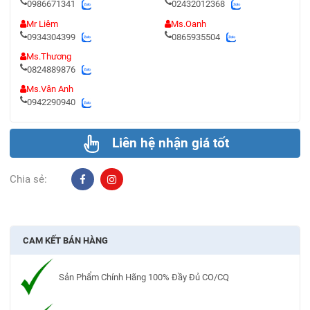
0986671341
02432012368
Mr Liêm
Ms.Oanh
0934304399
0865935504
Ms.Thương
0824889876
Ms.Vân Anh
0942290940
Liên hệ nhận giá tốt
Chia sẻ:
CAM KẾT BÁN HÀNG
Sản Phẩm Chính Hãng 100% Đầy Đủ CO/CQ