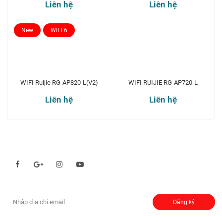
Liên hệ
Liên hệ
New
WIFI 6
WIFI Ruijie RG-AP820-L(V2)
WIFI RUIJIE RG-AP720-L
Liên hệ
Liên hệ
Theo dõi chúng tôi qua:
Đăng ký nhận thông báo:
Đăng ký