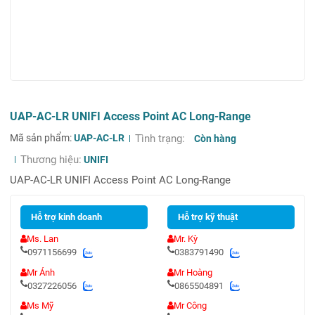
UAP-AC-LR UNIFI Access Point AC Long-Range
Mã sản phẩm:
UAP-AC-LR
Tình trạng:
Còn hàng
Thương hiệu:
UNIFI
UAP-AC-LR UNIFI Access Point AC Long-Range
Hỗ trợ kinh doanh
Hỗ trợ kỹ thuật
Ms. Lan
Mr. Kỳ
0971156699
0383791490
Mr Ánh
Mr Hoàng
0327226056
0865504891
Ms Mỹ
Mr Công