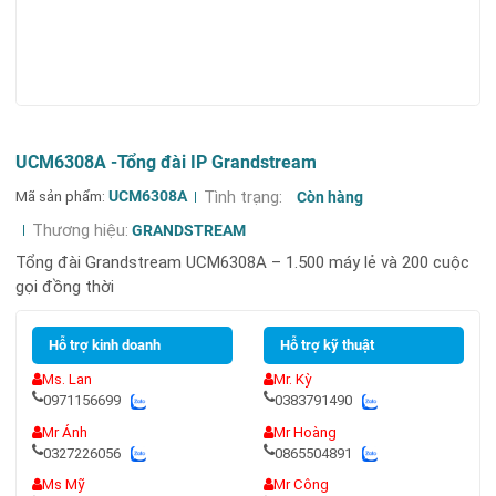
UCM6308A -Tổng đài IP Grandstream
Mã sản phẩm:
UCM6308A
Tình trạng:
Còn hàng
Thương hiệu:
GRANDSTREAM
Tổng đài Grandstream UCM6308A – 1.500 máy lẻ và 200 cuộc
gọi đồng thời
Hỗ trợ kinh doanh
Hỗ trợ kỹ thuật
Ms. Lan
Mr. Kỳ
0971156699
0383791490
Mr Ánh
Mr Hoàng
0327226056
0865504891
Ms Mỹ
Mr Công