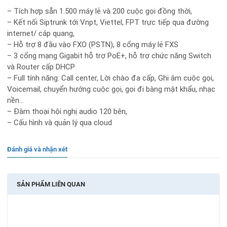
– Tích hợp sẵn 1.500 máy lẻ và 200 cuộc gọi đồng thời,
– Kết nối Siptrunk tới Vnpt, Viettel, FPT trực tiếp qua đường
internet/ cáp quang,
– Hỗ trợ 8 đầu vào FXO (PSTN), 8 cổng máy lẻ FXS
– 3 cổng mạng Gigabit hỗ trợ PoE+, hỗ trợ chức năng Switch
và Router cấp DHCP
– Full tính năng: Call center, Lời chào đa cấp, Ghi âm cuộc gọi,
Voicemail, chuyển hướng cuộc gọi, gọi đi bàng mật khẩu, nhạc
nền…
– Đàm thoại hội nghị audio 120 bên,
– Cấu hình và quản lý qua cloud
Đánh giá và nhận xét
SẢN PHẨM LIÊN QUAN