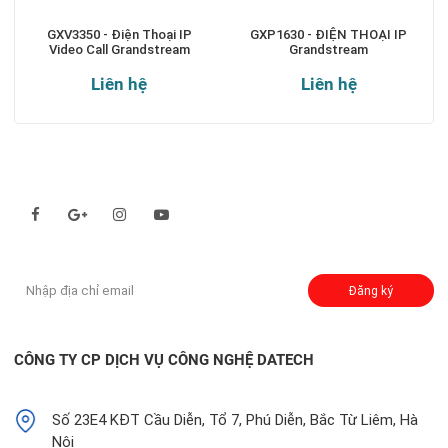
GXV3350 - Điện Thoại IP
GXP1630 - ĐIỆN THOẠI IP
Video Call Grandstream
Grandstream
Liên hệ
Liên hệ
Theo dõi chúng tôi qua:
Đăng ký nhận thông báo:
Đăng ký
CÔNG TY CP DỊCH VỤ CÔNG NGHỆ DATECH
Số 23E4 KĐT Cầu Diễn, Tổ 7, Phú Diễn, Bắc Từ Liêm, Hà
Nội