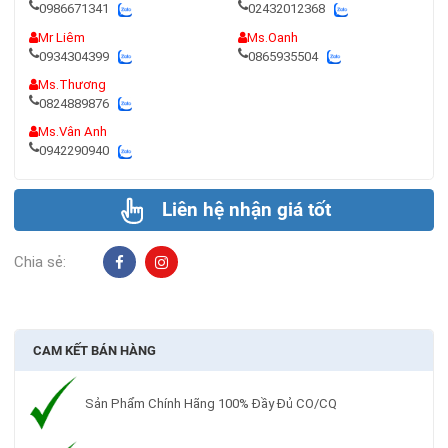
0986671341
02432012368
Mr Liêm
Ms.Oanh
0934304399
0865935504
Ms.Thương
0824889876
Ms.Vân Anh
0942290940
Liên hệ nhận giá tốt
Chia sẻ:
CAM KẾT BÁN HÀNG
Sản Phẩm Chính Hãng 100% Đầy Đủ CO/CQ