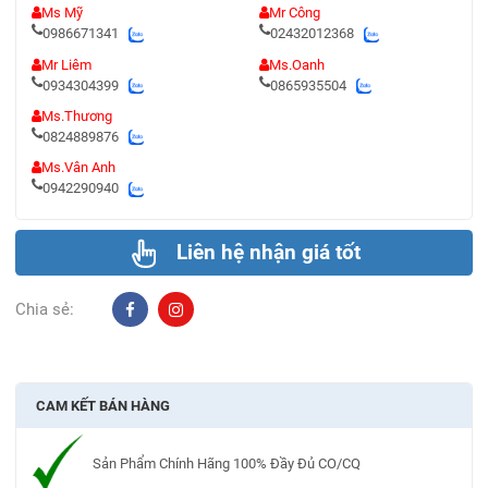
Ms Mỹ
Mr Công
0986671341
02432012368
Mr Liêm
Ms.Oanh
0934304399
0865935504
Ms.Thương
0824889876
Ms.Vân Anh
0942290940
Liên hệ nhận giá tốt
Chia sẻ:
CAM KẾT BÁN HÀNG
Sản Phẩm Chính Hãng 100% Đầy Đủ CO/CQ