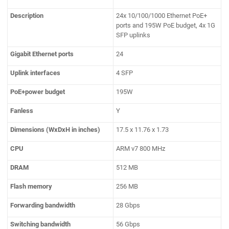
Description
24x 10/100/1000 Ethernet PoE+
ports and 195W PoE budget, 4x 1G
SFP uplinks
Gigabit Ethernet ports
24
Uplink interfaces
4 SFP
PoE+power budget
195W
Fanless
Y
Dimensions (WxDxH in inches)
17.5 x 11.76 x 1.73
CPU
ARM v7 800 MHz
DRAM
512 MB
Flash memory
256 MB
Forwarding bandwidth
28 Gbps
Switching bandwidth
56 Gbps