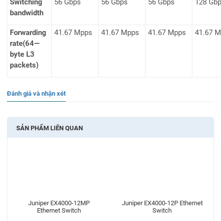
Switching
56 Gbps
56 Gbps
56 Gbps
128 Gb
bandwidth
Forwarding
41.67 Mpps
41.67 Mpps
41.67 Mpps
41.67 
rate(64—
byte L3
packets)
Đánh giá và nhận xét
SẢN PHẨM LIÊN QUAN
Juniper EX4000-12MP
Juniper EX4000-12P Ethernet
Ethernet Switch
Switch