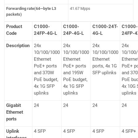
Forwarding rate(64—byte L3
41.67 Mpps
packets)
Product
C1000-
C1000-
C1000-24T-
C1000-
Code
24FP-4G-L
24P-4G-L
4G-L
24FP-4
Description
24x
24x
24x
24x
10/100/1000
10/100/1000
10/100/1000
10/100
Ethernet
Ethernet
Ethernet
Etherne
PoE+ ports
PoE+ ports
ports, 4x 1G
PoE+ po
and 370W
and 195W
SFP uplinks
and 37
PoE budget,
PoE budget,
PoE bud
4x 1G SFP
4x 1G SFP
4x 10G
uplinks
uplinks
uplinks
Gigabit
24
24
24
24
Ethernet
ports
Uplink
4 SFP
4 SFP
4 SFP
4 SFP+