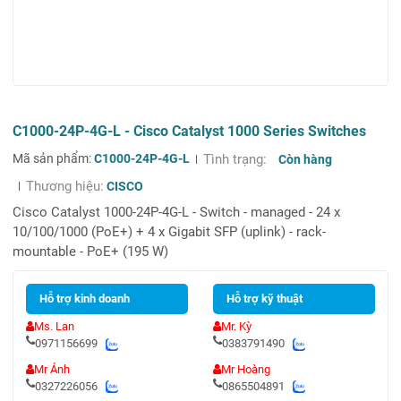
C1000-24P-4G-L - Cisco Catalyst 1000 Series Switches
Mã sản phẩm:
C1000-24P-4G-L
Tình trạng:
Còn hàng
Thương hiệu:
CISCO
Cisco Catalyst 1000-24P-4G-L - Switch - managed - 24 x
10/100/1000 (PoE+) + 4 x Gigabit SFP (uplink) - rack-
mountable - PoE+ (195 W)
Hỗ trợ kinh doanh
Hỗ trợ kỹ thuật
Ms. Lan
Mr. Kỳ
0971156699
0383791490
Mr Ánh
Mr Hoàng
0327226056
0865504891