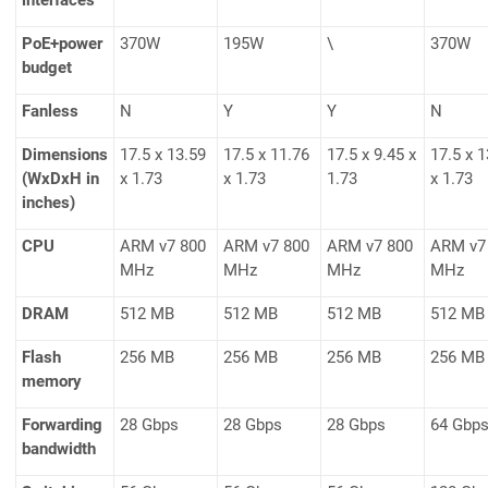
interfaces
PoE+power
370W
195W
\
370W
budget
Fanless
N
Y
Y
N
Dimensions
17.5 x 13.59
17.5 x 11.76
17.5 x 9.45 x
17.5 x 1
(WxDxH in
x 1.73
x 1.73
1.73
x 1.73
inches)
CPU
ARM v7 800
ARM v7 800
ARM v7 800
ARM v7
MHz
MHz
MHz
MHz
DRAM
512 MB
512 MB
512 MB
512 MB
Flash
256 MB
256 MB
256 MB
256 MB
memory
Forwarding
28 Gbps
28 Gbps
28 Gbps
64 Gbp
bandwidth