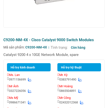
C9200-NM-4X - Cisco Catalyst 9000 Switch Modules
Mã sản phẩm:
C9200-NM-4X
Tình trạng:
Còn hàng
Catalyst 9200 4 x 10GE Network Module, spare
Hỗ trợ kinh doanh
Hỗ trợ kỹ thuật
Ms. Lan
Mr. Kỳ
0971156699
0383791490
Mr Ánh
Mr Hoàng
0327226056
0865504891
Ms Mỹ
Mr Công
0986671341
02432012368