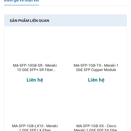
Đánh giá và nhận xét
SẢN PHẨM LIÊN QUAN
MA-SFP-10GB-SR - Meraki
MA-SFP-1GB-TX - Meraki 1
10 GbE SFP+ SR Fiber
GbE SFP Copper Module
Transceiver
Liên hệ
Liên hệ
MA-SFP-1GB-LX10 - Meraki
MA-SFP-1GB-SX - Cisco
1 GbE SFP LX Fiber
Meraki 1 GbE SFP SX Fiber