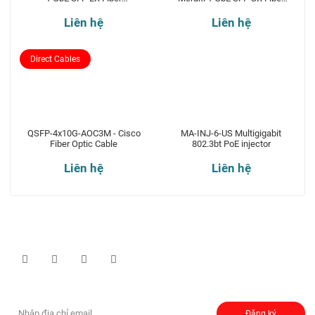
Transceiver
Transceiver
Liên hệ
Liên hệ
Direct Cables
QSFP-4x10G-AOC3M - Cisco
MA-INJ-6-US Multigigabit
Fiber Optic Cable
802.3bt PoE injector
Liên hệ
Liên hệ
Theo dõi chúng tôi qua:
Đăng ký nhận thông báo:
Đăng ký