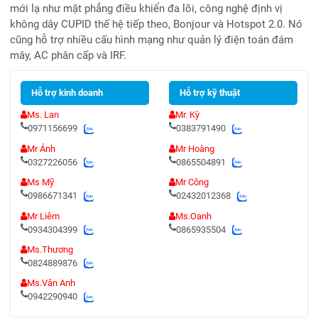
mới lạ như mặt phẳng điều khiển đa lõi, công nghệ định vị
không dây CUPID thế hệ tiếp theo, Bonjour và Hotspot 2.0. Nó
cũng hỗ trợ nhiều cấu hình mạng như quản lý điện toán đám
mây, AC phân cấp và IRF.
Hỗ trợ kinh doanh
Hỗ trợ kỹ thuật
Ms. Lan
Mr. Kỳ
0971156699
0383791490
Mr Ánh
Mr Hoàng
0327226056
0865504891
Ms Mỹ
Mr Công
0986671341
02432012368
Mr Liêm
Ms.Oanh
0934304399
0865935504
Ms.Thương
0824889876
Ms.Vân Anh
0942290940