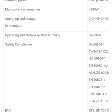
Power supplies
1 AC power supp
Max power consumption
<300W
Operating and storage
0℃~45℃/-40
temperature
Operating and storage relative humidity
5%~95%
Safety Compliance
UL 60950-1
CAN/CSA C22.2 
IEC 60950-1
EN 60950-1/A11
AS/NZS 60950
EN 60825-1
EN 60825-2
EN60601-1-2
FDA 21 CFR Sub
EMC
ETSI EN 300 386