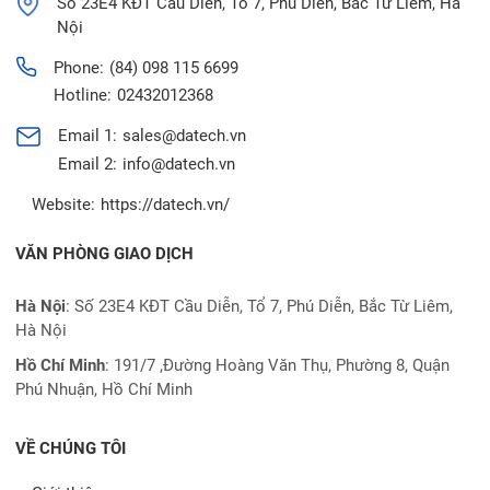
Số 23E4 KĐT Cầu Diễn, Tổ 7, Phú Diễn, Bắc Từ Liêm, Hà
Nội
Phone:
(84) 098 115 6699
Hotline:
02432012368
Email 1:
sales@datech.vn
Email 2:
info@datech.vn
Website:
https://datech.vn/
VĂN PHÒNG GIAO DỊCH
Hà Nội
: Số 23E4 KĐT Cầu Diễn, Tổ 7, Phú Diễn, Bắc Từ Liêm,
Hà Nội
Hồ Chí Minh
:
191/7 ,Đường Hoàng Văn Thụ, Phường 8, Quận
Phú Nhuận, Hồ Chí Minh
VỀ CHÚNG TÔI