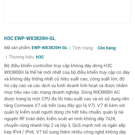
H3C EWP-WX3820H-GL
Mã sản phẩm:
EWP-WX3820H-GL
Tình trạng:
Còn hàng
Thương hiệu:
H3C
Bộ điều khiển controller truy cập không dây dòng H3C
WX3800H là thế hệ mới nhất của bộ điều khiển truy cập có dây
và không dây thống nhất có hiệu suất cao, công suất lớn, độ
tin cậy cao và các dịch vụ kinh doanh linh hoạt và được nhắm
mục tiêu vào các mạng doanh nghiệp. Dòng WX3800H AC
được trang bị một CPU đa lõi hiệu suất cao và nó sử dụng nền
tảng Comware V7 cải tiến (sau đây gọi là V7). V7 đi kèm với
quản lý kiểm soát người dùng chi tiết tiêu chuẩn, quản lý tài
nguyên RF toàn diện, kiểm soát an ninh không dây 7x24,
chuyển vùng nhanh lớp 2 và lớp 3, QoS mạnh mẽ và ngăn xếp
kép IPv4 / IPv6. V7 bổ sung thêm nhiều công nghệ không dây