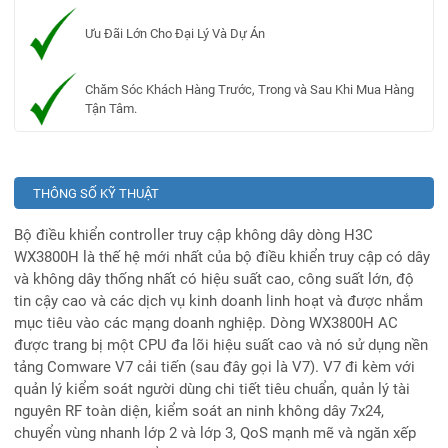
Ưu Đãi Lớn Cho Đại Lý Và Dự Án
Chăm Sóc Khách Hàng Trước, Trong và Sau Khi Mua Hàng
Tận Tâm.
THÔNG SỐ KỸ THUẬT
Bộ điều khiển controller truy cập không dây dòng H3C
WX3800H là thế hệ mới nhất của bộ điều khiển truy cập có dây
và không dây thống nhất có hiệu suất cao, công suất lớn, độ
tin cậy cao và các dịch vụ kinh doanh linh hoạt và được nhắm
mục tiêu vào các mạng doanh nghiệp. Dòng WX3800H AC
được trang bị một CPU đa lõi hiệu suất cao và nó sử dụng nền
tảng Comware V7 cải tiến (sau đây gọi là V7). V7 đi kèm với
quản lý kiểm soát người dùng chi tiết tiêu chuẩn, quản lý tài
nguyên RF toàn diện, kiểm soát an ninh không dây 7x24,
chuyển vùng nhanh lớp 2 và lớp 3, QoS mạnh mẽ và ngăn xếp