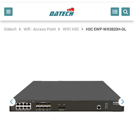
Datech
Wifi - Access Point
WIFI H3C
H3C EWP-WX3820H-GL