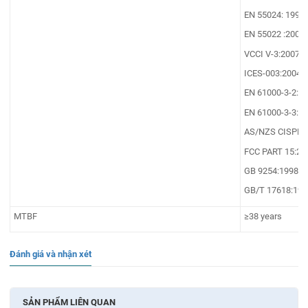
EN 55024: 1998+
EN 55022 :2006
VCCI V-3:2007
ICES-003:2004
EN 61000-3-2:2
EN 61000-3-3:1
AS/NZS CISPR 2
FCC PART 15:20
GB 9254:1998
GB/T 17618:199
MTBF
≥38 years
Đánh giá và nhận xét
SẢN PHẨM LIÊN QUAN