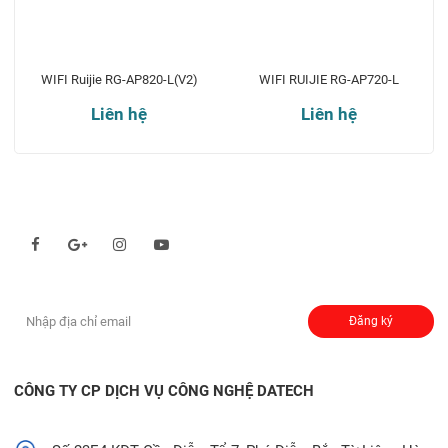
WIFI Ruijie RG-AP820-L(V2)
WIFI RUIJIE RG-AP720-L
Liên hệ
Liên hệ
Theo dõi chúng tôi qua:
Đăng ký nhận thông báo:
Đăng ký
CÔNG TY CP DỊCH VỤ CÔNG NGHỆ DATECH