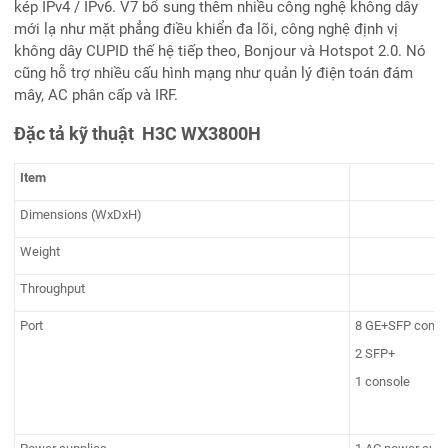
kép IPv4 / IPv6. V7 bổ sung thêm nhiều công nghệ không dây
mới lạ như mặt phẳng điều khiển đa lõi, công nghệ định vị
không dây CUPID thế hệ tiếp theo, Bonjour và Hotspot 2.0. Nó
cũng hỗ trợ nhiều cấu hình mạng như quản lý điện toán đám
mây, AC phân cấp và IRF.
Đặc tả kỹ thuật H3C WX3800H
Item
Dimensions (WxDxH)
Weight
Throughput
Port
8 GE+SFP comb
2 SFP+
1 console