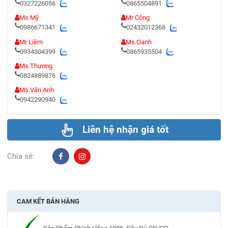
0327226056
0865504891
Ms Mỹ
Mr Công
0986671341
02432012368
Mr Liêm
Ms.Oanh
0934304399
0865935504
Ms.Thương
0824889876
Ms.Vân Anh
0942290940
Liên hệ nhận giá tốt
Chia sẻ:
CAM KẾT BÁN HÀNG