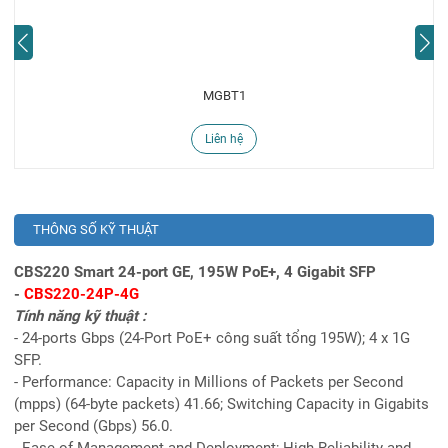
MGBT1
Liên hệ
THÔNG SỐ KỸ THUẬT
CBS220 Smart 24-port GE, 195W PoE+, 4 Gigabit SFP
-
CBS220-24P-4G
Tính năng kỹ thuật :
- 24-ports Gbps (24-Port PoE+ công suất tổng 195W); 4 x 1G
SFP.
- Performance: Capacity in Millions of Packets per Second
(mpps) (64-byte packets) 41.66; Switching Capacity in Gigabits
per Second (Gbps) 56.0.
- Ease of Management and Deployment; High Reliability and