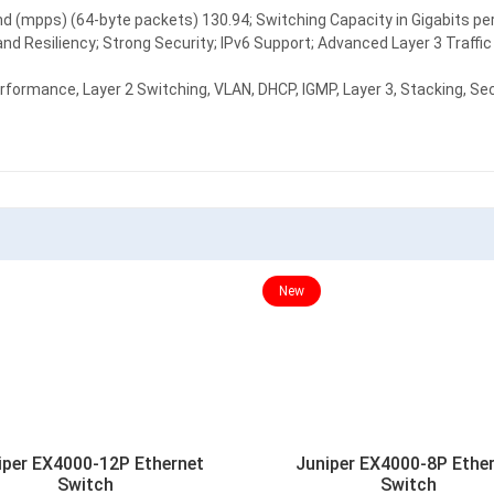
nd (mpps) (64-byte packets) 130.94; Switching Capacity in Gigabits pe
and Resiliency; Strong Security; IPv6 Support; Advanced Layer 3 Traf
ormance, Layer 2 Switching, VLAN, DHCP, IGMP, Layer 3, Stacking, Securi
New
iper EX4000-12P Ethernet
Juniper EX4000-8P Ethe
Switch
Switch