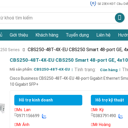
Số 23E4 KĐT Cầu Diễn
ủ
Giới thiệu
Khách hàng
Tuyển dụng
Liên hệ
Hướn
CBS250-48T-4X-EU CBS250 Smart 48-port GE, 
 250 Series
CBS250-48T-4X-EU CBS250 Smart 48-port GE, 4x1
Mã sản phẩm:
CBS250-48T-4X-EU
Tình trạng:
Th
Còn hàng
Cisco Business CBS250-48T-4X-EU 48-port Gigabit Ethernet Sma
10 Gigabit SFP+
Hỗ trợ kinh doanh
Hỗ trợ kỹ thuật
Ms. Lan
Mr. Kỳ
0971156699
0383791490
Mr Ánh
Mr Hoàng