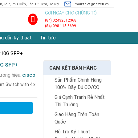
, Tổ 7, Phú Diễn, Bắc Từ Liêm, Hà Nội
Email:
sales@datech.vn
GỌI NGAY CHO CHÚNG TÔI
(84) 02432012368
(84) 098 115 6699
g dẫn kỹ thuật
Tin tức
4x10G SFP+
0G SFP+
CAM KẾT BÁN HÀNG
ương hiệu:
CISCO
Sản Phẩm Chính Hãng
rt Switch with 4 x
100% Đầy Đủ CO/CQ
Giá Cạnh Tranh Rẻ Nhất
Thị Trường
Giao Hàng Trên Toàn
Quốc
Hỗ Trợ Kỹ Thuật