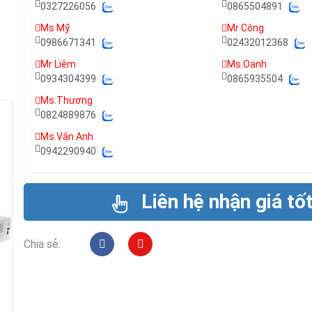
0327226056
0865504891
Ms Mỹ
Mr Công
0986671341
02432012368
Mr Liêm
Ms.Oanh
0934304399
0865935504
Ms.Thương
0824889876
Ms.Vân Anh
0942290940
Liên hệ nhận giá tố
Chia sẻ: