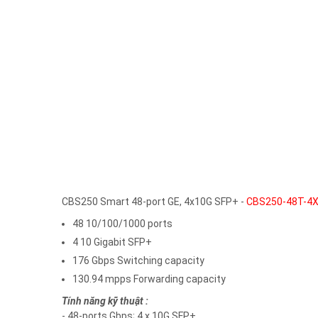
CBS250 Smart 48-port GE, 4x10G SFP+ -
CBS250-48T-4X
48 10/100/1000 ports
4 10 Gigabit SFP+
176 Gbps Switching capacity
130.94 mpps Forwarding capacity
Tính năng kỹ thuật :
- 48-ports Gbps; 4 x 10G SFP+.