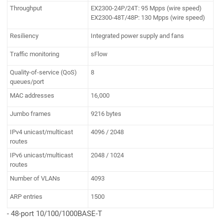
Throughput
EX2300-24P/24T: 95 Mpps (wire speed)
EX2300-48T/48P: 130 Mpps (wire speed)
Resiliency
Integrated power supply and fans
Traffic monitoring
sFlow
Quality-of-service (QoS)
8
queues/port
MAC addresses
16,000
Jumbo frames
9216 bytes
IPv4 unicast/multicast
4096 / 2048
routes
IPv6 unicast/multicast
2048 / 1024
routes
Number of VLANs
4093
ARP entries
1500
- 48-port 10/100/1000BASE-T