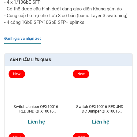
- 4 x 1/10GbE SFP
- Có thể được cấu hình dưới dạng giao diện Khung gầm ảo
- Cung cấp hỗ trợ cho Lớp 3 cơ bản (basic Layer 3 switching)
- 4 cổng 1GbE SFP/10GbE SFP+ uplinks
Đánh giá và nhận xét
SẢN PHẨM LIÊN QUAN
New
New
Switch Juniper QFX10016-
Switch QFX10016-REDUND-
REDUND QFX10016
DC Juniper QFX10016
Redundant 16-slot chassis
Redundant 16-slot chassis
Liên hệ
Liên hệ