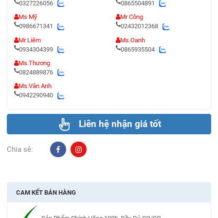
0327226056
0865504891
Ms Mỹ
Mr Công
0986671341
02432012368
Mr Liêm
Ms.Oanh
0934304399
0865935504
Ms.Thương
0824889876
Ms.Vân Anh
0942290940
Liên hệ nhận giá tốt
Chia sẻ:
CAM KẾT BÁN HÀNG