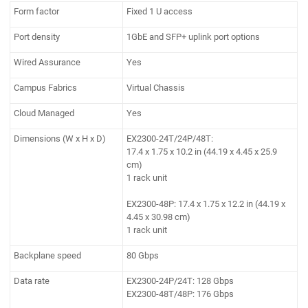
Form factor
Fixed 1 U access
Port density
1GbE and SFP+ uplink port options
Wired Assurance
Yes
Campus Fabrics
Virtual Chassis
Cloud Managed
Yes
Dimensions (W x H x D)
EX2300-24T/24P/48T:
17.4 x 1.75 x 10.2 in (44.19 x 4.45 x 25.9
cm)
1 rack unit
EX2300-48P: 17.4 x 1.75 x 12.2 in (44.19 x
4.45 x 30.98 cm)
1 rack unit
Backplane speed
80 Gbps
Data rate
EX2300-24P/24T: 128 Gbps
EX2300-48T/48P: 176 Gbps