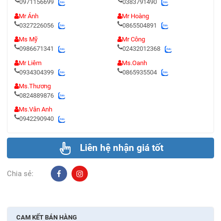
0971156699
0383791490
Mr Ánh
Mr Hoàng
0327226056
0865504891
Ms Mỹ
Mr Công
0986671341
02432012368
Mr Liêm
Ms.Oanh
0934304399
0865935504
Ms.Thương
0824889876
Ms.Vân Anh
0942290940
Liên hệ nhận giá tốt
Chia sẻ:
CAM KẾT BÁN HÀNG