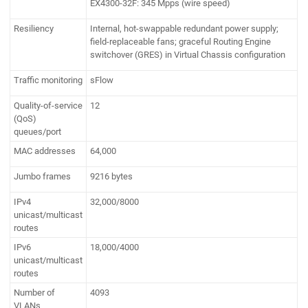
EX4300-32F: 345 Mpps (wire speed)
Resiliency
Internal, hot-swappable redundant power supply;
field-replaceable fans; graceful Routing Engine
switchover (GRES) in Virtual Chassis configuration
Traffic monitoring
sFlow
Quality-of-service
12
(QoS)
queues/port
MAC addresses
64,000
Jumbo frames
9216 bytes
IPv4
32,000/8000
unicast/multicast
routes
IPv6
18,000/4000
unicast/multicast
routes
Number of
4093
VLANs