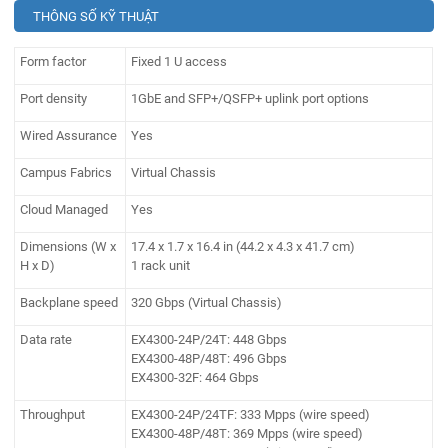
THÔNG SỐ KỸ THUẬT
Form factor
Fixed 1 U access
Port density
1GbE and SFP+/QSFP+ uplink port options
Wired Assurance
Yes
Campus Fabrics
Virtual Chassis
Cloud Managed
Yes
Dimensions (W x
17.4 x 1.7 x 16.4 in (44.2 x 4.3 x 41.7 cm)
H x D)
1 rack unit
Backplane speed
320 Gbps (Virtual Chassis)
Data rate
EX4300-24P/24T: 448 Gbps
EX4300-48P/48T: 496 Gbps
EX4300-32F: 464 Gbps
Throughput
EX4300-24P/24TF: 333 Mpps (wire speed)
EX4300-48P/48T: 369 Mpps (wire speed)