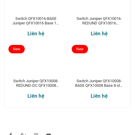
Switch QFX10016-BASE
Switch Juniper QFX10016-
Juniper QFX10016 Base 16-
REDUND QFX10016
slot chassis
Redundant 16-slot chassis
Liên hệ
Liên hệ
New
New
Switch Juniper QFX10008-
Switch Juniper QFX10008-
REDUND-DC QFX10008
BASE QFX10008 Base 8-slot
Redundant 8-slot chassis
chassis
Liên hệ
Liên hệ
Theo dõi chúng tôi qua: