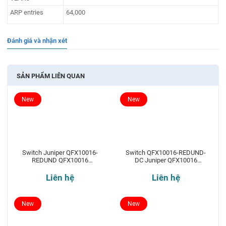
ARP entries
64,000
Đánh giá và nhận xét
SẢN PHẨM LIÊN QUAN
New
New
Switch Juniper QFX10016-
Switch QFX10016-REDUND-
REDUND QFX10016
DC Juniper QFX10016
Redundant 16-slot chassis
Redundant 16-slot chassis
Liên hệ
Liên hệ
New
New