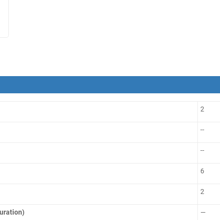
2
--
--
6
2
uration)
—