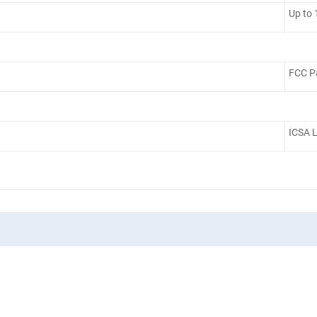
Up to 
FCC Pa
ICSA L