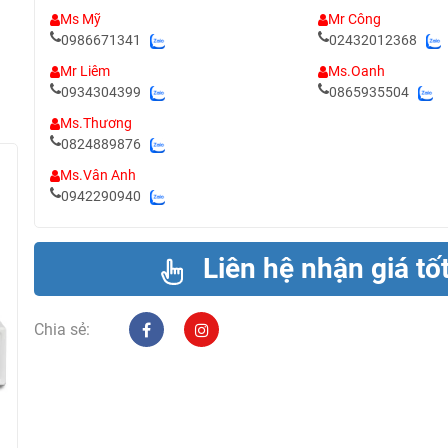
Ms Mỹ
Mr Công
0986671341
02432012368
Mr Liêm
Ms.Oanh
0934304399
0865935504
Ms.Thương
0824889876
Ms.Vân Anh
0942290940
Liên hệ nhận giá tố
Chia sẻ: