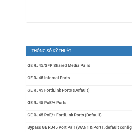
THÔNG SỐ KỸ THUẬT
GE RJ45/SFP Shared Media Pairs
GE RJ45 Internal Ports
GE RJ45 FortiLink Ports (Default)
GE RJ45 PoE/+ Ports
GE RJ45 PoE/+ FortiLink Ports (Default)
Bypass GE RJ45 Port Pair (WAN1 & Port1, default config