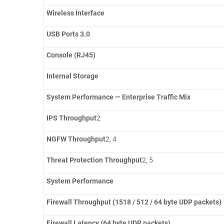
Wireless Interface
USB Ports 3.0
Console (RJ45)
Internal Storage
System Performance — Enterprise Traffic Mix
IPS Throughput
2
NGFW Throughput
2, 4
Threat Protection Throughput
2, 5
System Performance
Firewall Throughput (1518 / 512 / 64 byte UDP packets)
Firewall Latency (64 byte UDP packets)