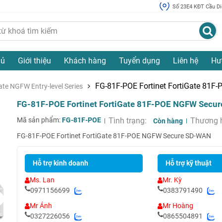
Số 23E4 KĐT Cầu Diễ
hủ
Giới thiệu
Khách hàng
Tuyển dụng
Liên hệ
Hư
FG-81F-POE Fortinet FortiGate 81
ate NGFW Entry-level Series
FG-81F-POE Fortinet FortiGate 81F-POE NGFW Secu
Mã sản phẩm:
FG-81F-POE
Tình trạng:
Thương h
Còn hàng
FG-81F-POE Fortinet FortiGate 81F-POE NGFW Secure SD-WAN
Hỗ trợ kinh doanh
Hỗ trợ kỹ thuật
Ms. Lan
Mr. Kỳ
0971156699
0383791490
Mr Ánh
Mr Hoàng
0327226056
0865504891