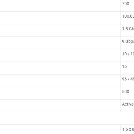
700
100,0
1.8 G
9 Gbp
10 / 1
16
96 / 4
500
Active
1.6 x 