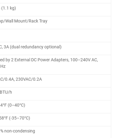
s (1.1 kg)
op/Wall Mount/Rack Tray
, 3A (dual redundancy optional)
ed by 2 External DC Power Adapters, 100–240V AC,
 Hz
C/0.4A, 230VAC/0.2A
 BTU/h
4°F (0–40°C)
58°F (-35–70°C)
% non-condensing