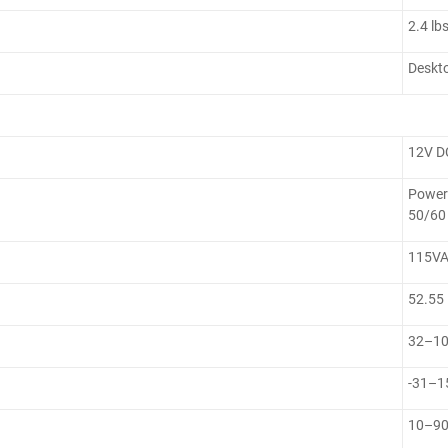
2.4 lb
Deskt
12V DC
Power
50/60
115VA
52.55
32–10
-31–1
10–90