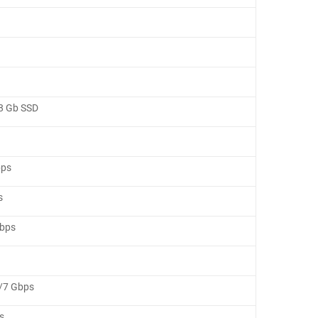
28 Gb SSD
bps
s
bps
/7 Gbps
s