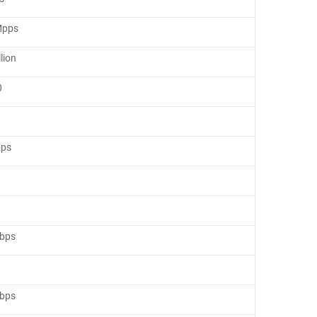
Mpps
llion
0
bps
bps
bps