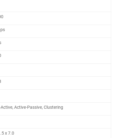
00
bps
s
0
8
-Active, Active-Passive, Clustering
8.5 x 7.0