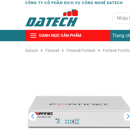
CÔNG TY CỔ PHẦN DỊCH VỤ CÔNG NGHỆ DATECH
Trang c
DANH MỤC SẢN PHẨM
Datech
Firewall
Firewall Fortinet
Fortinet FortiG