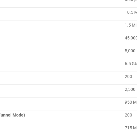
10.5 
1.5 Mi
45,00
5,000
6.5 G
200
2,500
950 M
Tunnel Mode)
200
715 M