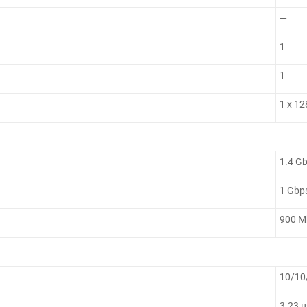
—
1
1
1 x 1
1.4 G
1 Gbp
900 M
10/10
3.23 μ