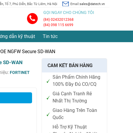
n, Tổ 7, Phú Diễn, Bắc Từ Liêm, Hà Nội
Email:
sales@datech.vn
GỌI NGAY CHO CHÚNG TÔI
(84) 02432012368
(84) 098 115 6699
ớng dẫn kỹ thuật
Tin tức
F-POE NGFW Secure SD-WAN
re SD-WAN
CAM KẾT BÁN HÀNG
iệu:
FORTINET
Sản Phẩm Chính Hãng
100% Đầy Đủ CO/CQ
Giá Cạnh Tranh Rẻ
Nhất Thị Trường
Giao Hàng Trên Toàn
Quốc
Hỗ Trợ Kỹ Thuật