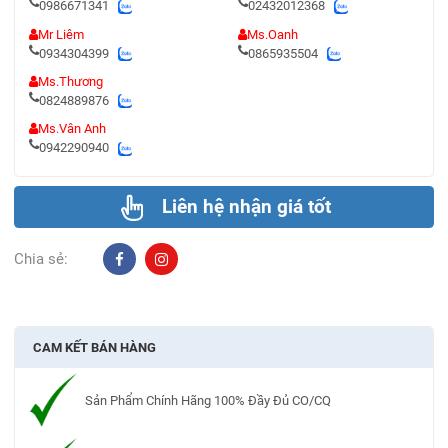
0986671341
02432012368
Mr Liêm
Ms.Oanh
0934304399
0865935504
Ms.Thương
0824889876
Ms.Vân Anh
0942290940
Liên hệ nhận giá tốt
Chia sẻ:
CAM KẾT BÁN HÀNG
Sản Phẩm Chính Hãng 100% Đầy Đủ CO/CQ