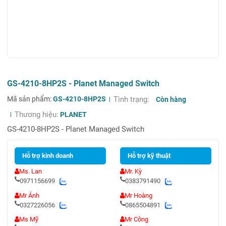
GS-4210-8HP2S - Planet Managed Switch
Mã sản phẩm:
GS-4210-8HP2S
Tình trạng:
Còn hàng
Thương hiệu:
PLANET
GS-4210-8HP2S - Planet Managed Switch
Hỗ trợ kinh doanh
Hỗ trợ kỹ thuật
Ms. Lan
Mr. Kỳ
0971156699
0383791490
Mr Ánh
Mr Hoàng
0327226056
0865504891
Ms Mỹ
Mr Công