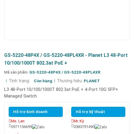
GS-5220-48P4X / GS-5220-48PL4XR - Planet L3 48-Port
10/100/1000T 802.3at PoE +
Mã sản phẩm:
GS-5220-48P4X / GS-5220-48PL4XR
Tình trạng:
Thương hiệu:
Còn hàng
PLANET
L3 48-Port 10/100/1000T 802.3at PoE + 4-Port 10G SFP+
Managed Switch
Hỗ trợ kinh doanh
Hỗ trợ kỹ thuật
Ms. Lan
Mr. Kỳ
0971156699
0383791490