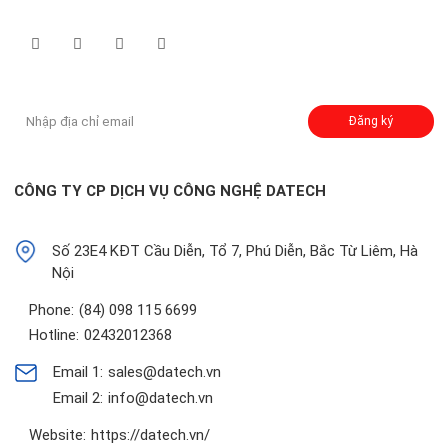
Theo dõi chúng tôi qua:
Đăng ký nhận thông báo:
Đăng ký
CÔNG TY CP DỊCH VỤ CÔNG NGHỆ DATECH
Số 23E4 KĐT Cầu Diễn, Tổ 7, Phú Diễn, Bắc Từ Liêm, Hà
Nội
Phone:
(84) 098 115 6699
Hotline:
02432012368
Email 1:
sales@datech.vn
Email 2:
info@datech.vn
Website:
https://datech.vn/