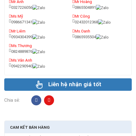
Mr Ánh
Mr Hoàng
0327226056
0865504891
Ms Mỹ
Mr Công
0986671341
02432012368
Mr Liêm
Ms.Oanh
0934304399
0865935504
Ms.Thương
0824889876
Ms.Vân Anh
0942290940
Liên hệ nhận giá tốt
Chia sẻ:
CAM KẾT BÁN HÀNG