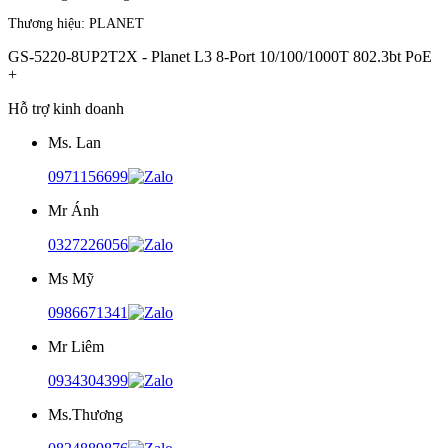
Thương hiệu:
PLANET
GS-5220-8UP2T2X - Planet L3 8-Port 10/100/1000T 802.3bt PoE
+
Hỗ trợ kinh doanh
Ms. Lan
0971156699
Mr Ánh
0327226056
Ms Mỹ
0986671341
Mr Liêm
0934304399
Ms.Thương