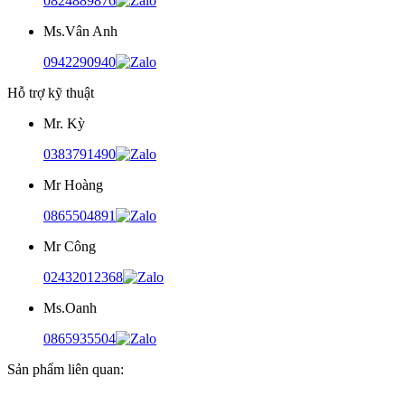
0824889876
Ms.Vân Anh
0942290940
Hỗ trợ kỹ thuật
Mr. Kỳ
0383791490
Mr Hoàng
0865504891
Mr Công
02432012368
Ms.Oanh
0865935504
Sản phẩm liên quan: