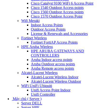
Cisco Catalyst 9100 WiFi 6 Access Point
Cisco 1540 Outdoor Access points
Cisco 1560 Outdoor Access points
Cisco 1570 Outdoor Access Point
Wifi Meraki
Indoor Access Points
Outdoor Access Points
License & Renewals and Accessories
Fortinet Wireless
Fortinet FortiAP Access Points
HPE Aruba Wireless
HPE ARUBA GATEWAYS AND
CONTROLLERS
Aruba Indoor access points
Aruba Outdoor access points
Aruba Remote access points
Alcatel-Lucent Wireless
Alcatel-Lucent Wireless Indoor
Alcatel-Lucent Wireless Outdoor
WiFi UniFi Ubiquiti
Unifi Access Point Indoor
Unifi Controller
Máy chủ ( Server )
Server DELL
Server HPE