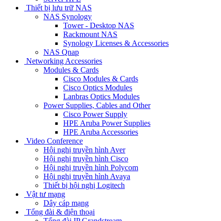
Thiết bị lưu trữ NAS
NAS Synology
Tower - Desktop NAS
Rackmount NAS
Synology Licenses & Accessories
NAS Qnap
Networking Accessories
Modules & Cards
Cisco Modules & Cards
Cisco Optics Modules
Lanbras Optics Modules
Power Supplies, Cables and Other
Cisco Power Supply
HPE Aruba Power Supplies
HPE Aruba Accessories
Video Conference
Hội nghị truyền hình Aver
Hội nghị truyền hình Cisco
Hội nghị truyền hình Polycom
Hội nghị truyền hình Avaya
Thiết bị hội nghị Logitech
Vật tư mạng
Dây cáp mạng
Tổng đài & điện thoại
Tổng đài IP Grandstream