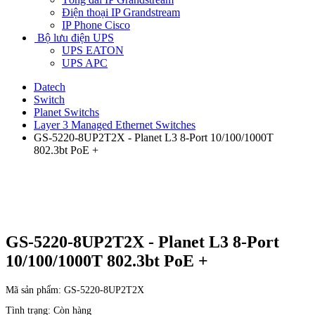
Điện thoại IP Grandstream
IP Phone Cisco
Bộ lưu điện UPS
UPS EATON
UPS APC
Datech
Switch
Planet Switchs
Layer 3 Managed Ethernet Switches
GS-5220-8UP2T2X - Planet L3 8-Port 10/100/1000T
802.3bt PoE +
GS-5220-8UP2T2X - Planet L3 8-Port
10/100/1000T 802.3bt PoE +
Mã sản phẩm:
GS-5220-8UP2T2X
Tình trạng:
Còn hàng