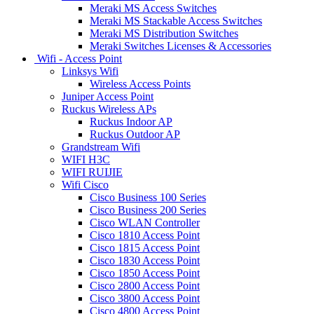
Meraki MS Access Switches
Meraki MS Stackable Access Switches
Meraki MS Distribution Switches
Meraki Switches Licenses & Accessories
Wifi - Access Point
Linksys Wifi
Wireless Access Points
Juniper Access Point
Ruckus Wireless APs
Ruckus Indoor AP
Ruckus Outdoor AP
Grandstream Wifi
WIFI H3C
WIFI RUIJIE
Wifi Cisco
Cisco Business 100 Series
Cisco Business 200 Series
Cisco WLAN Controller
Cisco 1810 Access Point
Cisco 1815 Access Point
Cisco 1830 Access Point
Cisco 1850 Access Point
Cisco 2800 Access Point
Cisco 3800 Access Point
Cisco 4800 Access Point