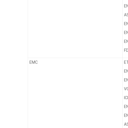
E
A
E
E
E
F
EMC
ET
EN
EN
VC
I
E
E
A