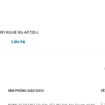
IFI RUIJIE RG-AP720-L
Liên hệ
Đăng ký nhận thông báo:
VĂN PHÒNG GIAO DỊCH
VỀ
Hà Nội
: Số 23E4 KĐT Cầu Diễn, Tổ 7, Phú Diễn, Bắc Từ Liêm, Hà Nội