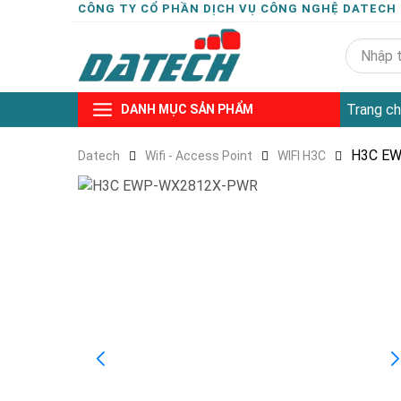
CÔNG TY CỔ PHẦN DỊCH VỤ CÔNG NGHỆ DATECH
Trang ch
DANH MỤC SẢN PHẨM
H3C E
Datech
Wifi - Access Point
WIFI H3C