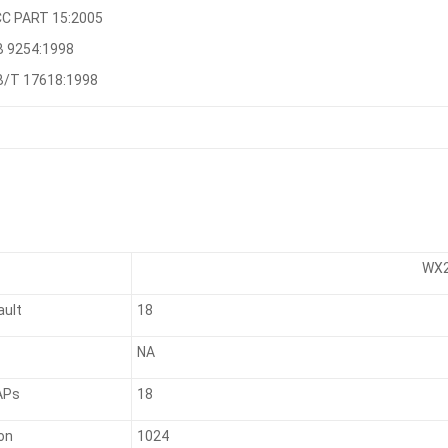
CC PART 15:2005
B 9254:1998
B/T 17618:1998
WX2
ault
18
NA
APs
18
on
1024