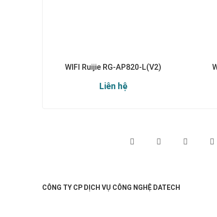
WIFI Ruijie RG-AP820-L(V2)
W
Liên hệ
Theo dõi chúng tôi qua:
CÔNG TY CP DỊCH VỤ CÔNG NGHỆ DATECH