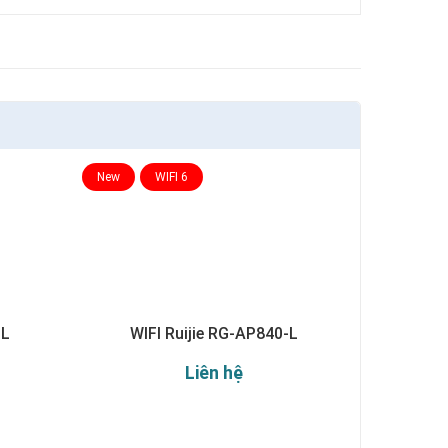
New
WIFI 6
-L
WIFI Ruijie RG-AP840-L
Liên hệ