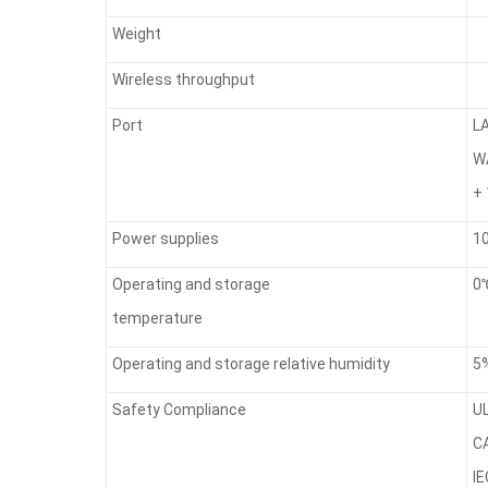
Weight
Wireless throughput
Port
L
W
+
Power supplies
1
Operating and storage
0
temperature
Operating and storage relative humidity
5
Safety Compliance
U
C
IE