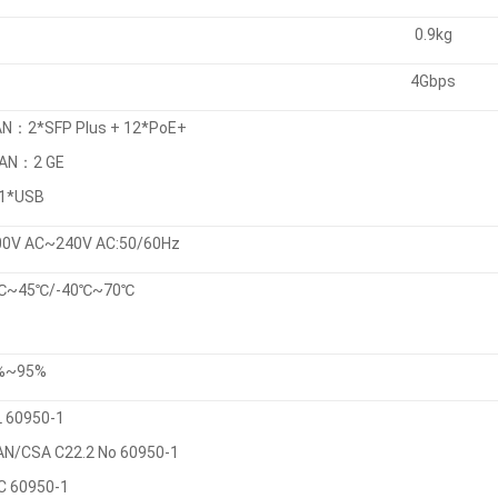
0.9kg
4Gbps
AN：2*SFP Plus + 12*PoE+
AN：2 GE
 1*USB
00V AC~240V AC:50/60Hz
℃~45℃/-40℃~70℃
%~95%
L 60950-1
AN/CSA C22.2 No 60950-1
C 60950-1