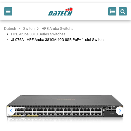
Datech
Switch
HPE Aruba Switchs
HPE Aruba 3810 Series Switches
JL076A - HPE Aruba 3810M 40G 8SR PoE+ 1-slot Switch