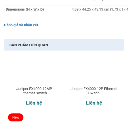
Dimensions (H x W x D)
4.39 x 44.25 x 43.13 cm (1.73 x 17.4
Đánh giá và nhận xét
SẢN PHẨM LIÊN QUAN
Juniper EX4000-12MP
Juniper EX4000-12P Ethernet
Ethernet Switch
Switch
Liên hệ
Liên hệ
New