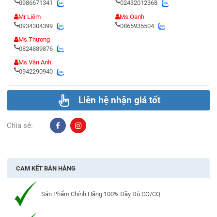
0986671341
02432012368
Mr Liêm
Ms.Oanh
0934304399
0865935504
Ms.Thương
0824889876
Ms.Vân Anh
0942290940
Liên hệ nhận giá tốt
Chia sẻ:
CAM KẾT BÁN HÀNG
Sản Phẩm Chính Hãng 100% Đầy Đủ CO/CQ