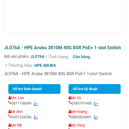
JL076A - HPE Aruba 3810M 40G 8SR PoE+ 1-slot Switch
Mã sản phẩm:
JL076A
Tình trạng:
Còn hàng
Thương hiệu:
HPE ARUBA
JL076A - HPE Aruba 3810M 40G 8SR PoE+ 1-slot Switch
Hỗ trợ kinh doanh
Hỗ trợ kỹ thuật
Ms. Lan
Mr. Kỳ
0971156699
0383791490
Mr Ánh
Mr Hoàng
0327226056
0865504891
Ms Mỹ
Mr Công