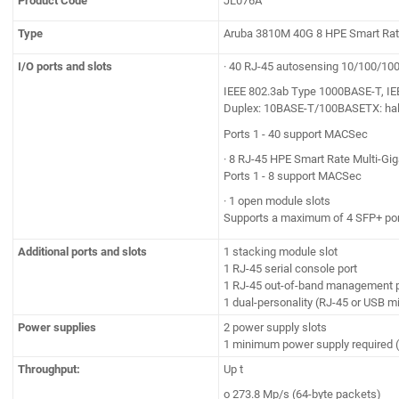
Product Code
JL076A
Type
Aruba 3810M 40G 8 HPE Smart Rate
I/O ports and slots
· 40 RJ-45 autosensing 10/100/10
IEEE 802.3ab Type 1000BASE-T, IE
Duplex: 10BASE-T/100BASETX: half o
Ports 1 - 40 support MACSec
· 8 RJ-45 HPE Smart Rate Multi-Giga
Ports 1 - 8 support MACSec
· 1 open module slots
Supports a maximum of 4 SFP+ port
Additional ports and slots
1 stacking module slot
1 RJ-45 serial console port
1 RJ-45 out-of-band management p
1 dual-personality (RJ-45 or USB m
Power supplies
2 power supply slots
1 minimum power supply required (
Throughput:
Up t
o 273.8 Mp/s (64-byte packets)