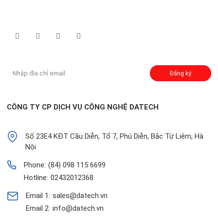
Theo dõi chúng tôi qua:
Đăng ký nhận thông báo:
Đăng ký
CÔNG TY CP DỊCH VỤ CÔNG NGHỆ DATECH
Số 23E4 KĐT Cầu Diễn, Tổ 7, Phú Diễn, Bắc Từ Liêm, Hà
Nội
Phone:
(84) 098 115 6699
Hotline:
02432012368
Email 1:
sales@datech.vn
Email 2:
info@datech.vn