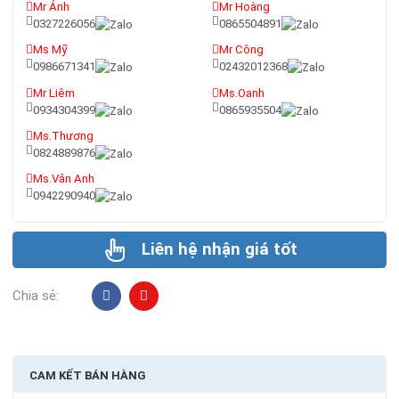
Mr Ánh
Mr Hoàng
0327226056
0865504891
Ms Mỹ
Mr Công
0986671341
02432012368
Mr Liêm
Ms.Oanh
0934304399
0865935504
Ms.Thương
0824889876
Ms.Vân Anh
0942290940
Liên hệ nhận giá tốt
Chia sẻ:
CAM KẾT BÁN HÀNG