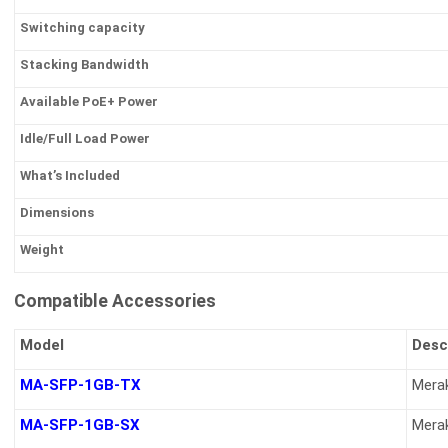
Switching capacity
Stacking Bandwidth
Available PoE+ Power
Idle/Full Load Power
What’s Included
Dimensions
Weight
Compatible Accessories
Model
Desc
MA-SFP-1GB-TX
Mera
MA-SFP-1GB-SX
Mera