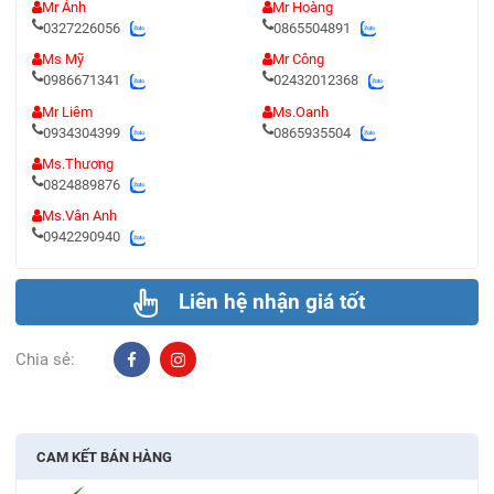
Mr Ánh
Mr Hoàng
0327226056
0865504891
Ms Mỹ
Mr Công
0986671341
02432012368
Mr Liêm
Ms.Oanh
0934304399
0865935504
Ms.Thương
0824889876
Ms.Vân Anh
0942290940
Liên hệ nhận giá tốt
Chia sẻ:
CAM KẾT BÁN HÀNG