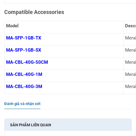
Compatible Accessories
Model
Descr
MA-SFP-1GB-TX
Mera
MA-SFP-1GB-SX
Mera
MA-CBL-40G-50CM
Merak
MA-CBL-40G-1M
Mera
MA-CBL-40G-3M
Mera
Đánh giá và nhận xét
SẢN PHẨM LIÊN QUAN