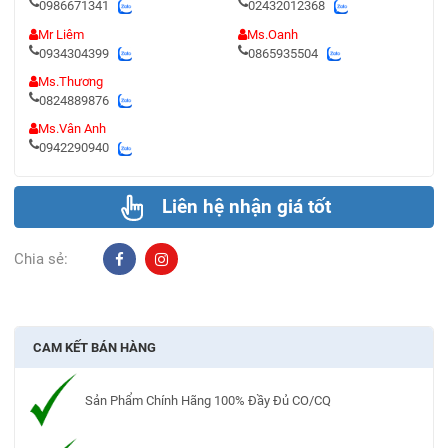
0986671341
02432012368
Mr Liêm
Ms.Oanh
0934304399
0865935504
Ms.Thương
0824889876
Ms.Vân Anh
0942290940
Liên hệ nhận giá tốt
Chia sẻ:
CAM KẾT BÁN HÀNG
Sản Phẩm Chính Hãng 100% Đầy Đủ CO/CQ