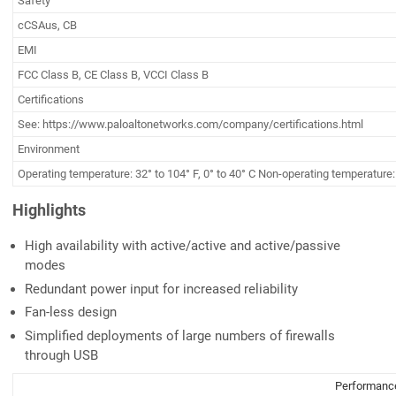
Safety
cCSAus, CB
EMI
FCC Class B, CE Class B, VCCI Class B
Certifications
See: https://www.paloaltonetworks.com/company/certifications.html
Environment
Operating temperature: 32° to 104° F, 0° to 40° C Non-operating temperature: 
Highlights
High availability with active/active and active/passive
modes
Redundant power input for increased reliability
Fan-less design
Simplified deployments of large numbers of firewalls
through USB
Performance