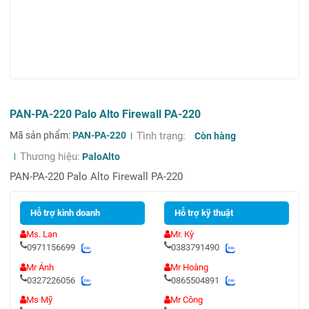
PAN-PA-220 Palo Alto Firewall PA-220
Mã sản phẩm:
PAN-PA-220
Tình trạng:
Còn hàng
Thương hiệu:
PaloAlto
PAN-PA-220 Palo Alto Firewall PA-220
Hỗ trợ kinh doanh
Hỗ trợ kỹ thuật
Ms. Lan
Mr. Kỳ
0971156699
0383791490
Mr Ánh
Mr Hoàng
0327226056
0865504891
Ms Mỹ
Mr Công