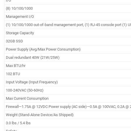
I/O
(8) 10/100/1000
Management I/O
(1) 10/100/1000 out-of-band management port, (1) RJ-45 console port (1) U
Storage Capacity
32GB SSD
Power Supply (Avg/Max Power Consumption)
Dual redundant 40W (21W/25W)
Max BTU/hr
102 BTU
Input Voltage (Input Frequency)
100-240VAC (50-60Hz)
Max Current Consumption
Firewall—1.75A @ 12VDC Power supply (AC side)—0.5A @ 100VAC, 0.2A @
Weight (Stand-Alone Device/As Shipped)
3.0 lbs / 5.4 lbs