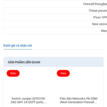
Firewall throughp
Threat preven
IPsec VPN
New sessi
Max
Đánh giá và nhận xét
SẢN PHẨM LIÊN QUAN
New
New
Switch Juniper QFX5100-
Palo Alto Networks PA-5580
24Q-3AFI 24 QSFP ports, 2
(Next-Generation Firewall –
expansion slots
NGFW)