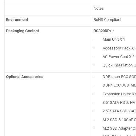
Notes
Environment
RoHS Compliant
Packaging Content
RS820RP+ :
· Main Unit X 1
· Accessory Pack X 
· AC Power Cord X 2
· Quick Installation G
Optional Accessories
· DDR4 non-ECC SOD
· DDR4 ECC SODIMM:
· Expansion Units: R
· 3.5" SATA HDD: HA
· 2.5" SATA SSD: SA
· M.2 SSD & 10GbE Co
· M.2 SSD Adapter C