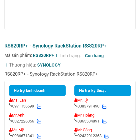
RS820RP+ - Synology RackStation RS820RP+
Mã sản phẩm:
RS820RP+
Tình trạng:
Còn hàng
Thương hiệu:
SYNOLOGY
RS820RP+ - Synology RackStation RS820RP+
Hỗ trợ kinh doanh
Hỗ trợ kỹ thuật
Ms. Lan
Mr. Kỳ
0971156699
0383791490
Mr Ánh
Mr Hoàng
0327226056
0865504891
Ms Mỹ
Mr Công
0986671341
02432012368