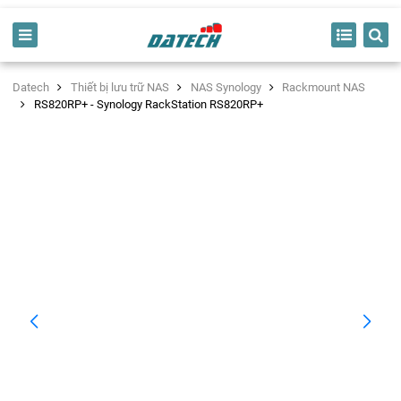
Datech
Thiết bị lưu trữ NAS
NAS Synology
Rackmount NAS
RS820RP+ - Synology RackStation RS820RP+