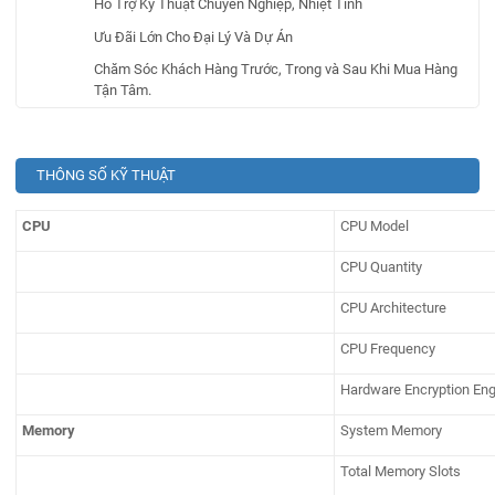
Hỗ Trợ Kỹ Thuật Chuyên Nghiệp, Nhiệt Tình
Ưu Đãi Lớn Cho Đại Lý Và Dự Án
Chăm Sóc Khách Hàng Trước, Trong và Sau Khi Mua Hàng
Tận Tâm.
THÔNG SỐ KỸ THUẬT
CPU
CPU Model
CPU Quantity
CPU Architecture
CPU Frequency
Hardware Encryption Eng
Memory
System Memory
Total Memory Slots