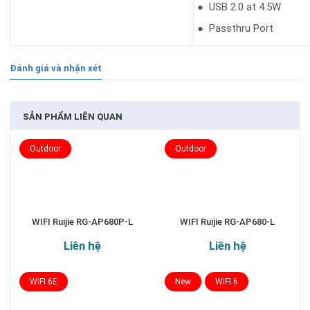
● USB 2.0 at 4.5W
● Passthru Port
Đánh giá và nhận xét
SẢN PHẨM LIÊN QUAN
Outdoor
Outdoor
WIFI Ruijie RG-AP680P-L
WIFI Ruijie RG-AP680-L
Liên hệ
Liên hệ
WIFI 6E
New
WIFI 6