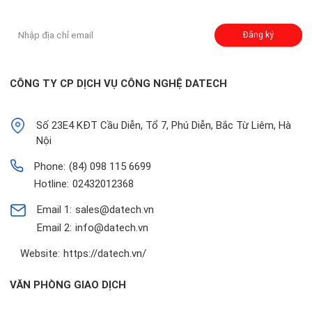
Đăng ký nhận thông báo:
Đăng ký
CÔNG TY CP DỊCH VỤ CÔNG NGHỆ DATECH
Số 23E4 KĐT Cầu Diễn, Tổ 7, Phú Diễn, Bắc Từ Liêm, Hà
Nội
Phone:
(84) 098 115 6699
Hotline:
02432012368
Email 1:
sales@datech.vn
Email 2:
info@datech.vn
Website:
https://datech.vn/
VĂN PHÒNG GIAO DỊCH