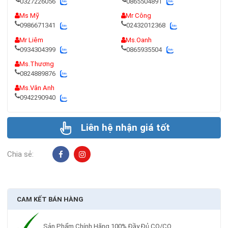
0327226056
0865504891
Ms Mỹ
Mr Công
0986671341
02432012368
Mr Liêm
Ms.Oanh
0934304399
0865935504
Ms.Thương
0824889876
Ms.Vân Anh
0942290940
Liên hệ nhận giá tốt
Chia sẻ:
CAM KẾT BÁN HÀNG
Sản Phẩm Chính Hãng 100% Đầy Đủ CO/CQ