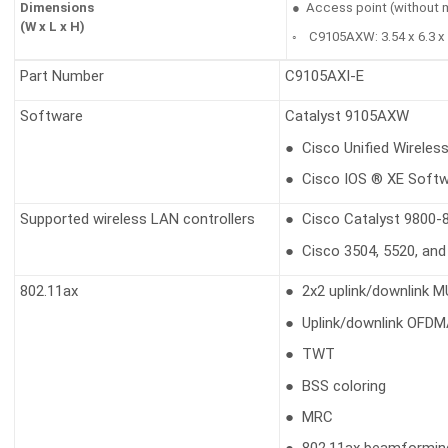
Dimensions
● Access point (without 
(W x L x H)
◦ C9105AXW: 3.54 x 6.3 x 1
Part Number
C9105AXI-E
Software
Catalyst 9105AXW
● Cisco Unified Wireles
● Cisco IOS ® XE Softwa
Supported wireless LAN controllers
● Cisco Catalyst 9800-8
● Cisco 3504, 5520, and 
802.11ax
● 2x2 uplink/downlink M
● Uplink/downlink OFD
● TWT
● BSS coloring
● MRC