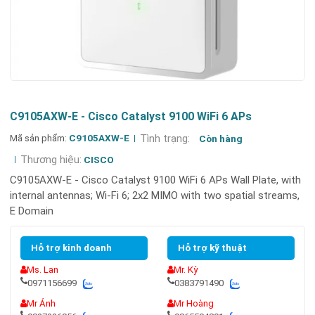
C9105AXW-E - Cisco Catalyst 9100 WiFi 6 APs
Mã sản phẩm:
C9105AXW-E
Tình trạng:
Còn hàng
Thương hiệu:
CISCO
C9105AXW-E - Cisco Catalyst 9100 WiFi 6 APs Wall Plate, with
internal antennas; Wi-Fi 6; 2x2 MIMO with two spatial streams,
E Domain
Hỗ trợ kinh doanh
Hỗ trợ kỹ thuật
Ms. Lan
Mr. Kỳ
0971156699
0383791490
Mr Ánh
Mr Hoàng