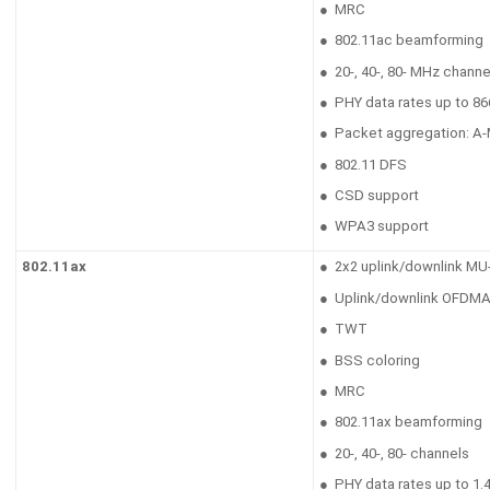
● MRC
● 802.11ac beamforming
● 20-, 40-, 80- MHz channe
● PHY data rates up to 8
● Packet aggregation: A-
● 802.11 DFS
● CSD support
● WPA3 support
802.11ax
● 2x2 uplink/downlink MU
● Uplink/downlink OFDM
● TWT
● BSS coloring
● MRC
● 802.11ax beamforming
● 20-, 40-, 80- channels
● PHY data rates up to 1.