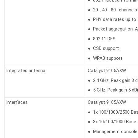
● 802.11ax beamformin
● 20-, 40-, 80- channels
● PHY data rates up to 
● Packet aggregation: A
● 802.11 DFS
● CSD support
● WPA3 support
Integrated antenna
Catalyst 9105AXW
● 2.4 GHz: Peak gain 3 d
● 5 GHz: Peak gain 5 dBi
Interfaces
Catalyst 9105AXW
● 1x 100/1000/2500 Base
● 3x 10/100/1000 Base-
● Management console 