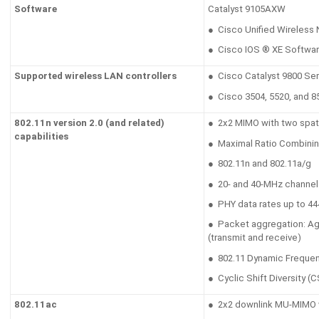
Software
Catalyst 9105AXW
● Cisco Unified Wireless 
● Cisco IOS ® XE Software
Supported wireless LAN controllers
● Cisco Catalyst 9800 Ser
● Cisco 3504, 5520, and 85
802.11n version 2.0 (and related)
● 2x2 MIMO with two spat
capabilities
● Maximal Ratio Combini
● 802.11n and 802.11a/g
● 20- and 40-MHz channel
● PHY data rates up to 44
● Packet aggregation: Ag
(transmit and receive)
● 802.11 Dynamic Frequen
● Cyclic Shift Diversity (
802.11ac
● 2x2 downlink MU-MIMO w