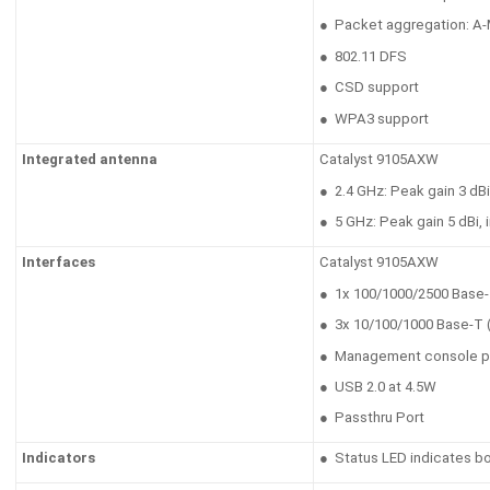
● Packet aggregation: A-
● 802.11 DFS
● CSD support
● WPA3 support
Integrated antenna
Catalyst 9105AXW
● 2.4 GHz: Peak gain 3 dBi
● 5 GHz: Peak gain 5 dBi, 
Interfaces
Catalyst 9105AXW
● 1x 100/1000/2500 Base-T
● 3x 10/100/1000 Base-T 
● Management console po
● USB 2.0 at 4.5W
● Passthru Port
Indicators
● Status LED indicates boo