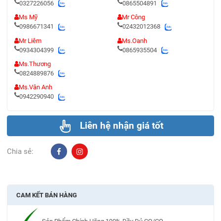
0327226056
0865504891
Ms Mỹ
Mr Công
0986671341
02432012368
Mr Liêm
Ms.Oanh
0934304399
0865935504
Ms.Thương
0824889876
Ms.Vân Anh
0942290940
Liên hệ nhận giá tốt
Chia sẻ:
CAM KẾT BÁN HÀNG