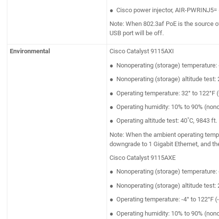
● Cisco power injector, AIR-PWRINJ5= (N
Note: When 802.3af PoE is the source of
USB port will be off.
Environmental
Cisco Catalyst 9115AXI
● Nonoperating (storage) temperature: -
● Nonoperating (storage) altitude test: 2
● Operating temperature: 32° to 122°F (
● Operating humidity: 10% to 90% (non
● Operating altitude test: 40˚C, 9843 ft.
Note: When the ambient operating temper
downgrade to 1 Gigabit Ethernet, and the
Cisco Catalyst 9115AXE
● Nonoperating (storage) temperature: -
● Nonoperating (storage) altitude test: 2
● Operating temperature: -4° to 122°F (
● Operating humidity: 10% to 90% (non