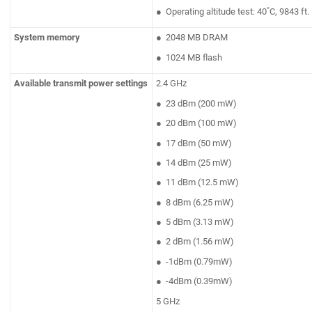
● Operating altitude test: 40˚C, 9843 ft.
System memory
● 2048 MB DRAM
● 1024 MB flash
Available transmit power settings
2.4 GHz
● 23 dBm (200 mW)
● 20 dBm (100 mW)
● 17 dBm (50 mW)
● 14 dBm (25 mW)
● 11 dBm (12.5 mW)
● 8 dBm (6.25 mW)
● 5 dBm (3.13 mW)
● 2 dBm (1.56 mW)
● -1dBm (0.79mW)
● -4dBm (0.39mW)
5 GHz