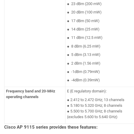
● 23 dBm (200 mW)
● 20 dBm (100 mW)
● 17 dBm (50 mW)
● 14 dBm (25 mW)
● 11 dBm (12.5 mW)
● 8 dBm (6.25 mW)
● 5 dBm (3.13 mW)
● 2 dBm (1.56 mW)
● -1dBm (0.79mW)
● -4dBm (0.39mW)
Frequency band and 20-MHz
E (E regulatory domain):
operating channels
● 2.412 to 2.472 GHz; 13 channels
● 5.180 to 5.320 GHz; 8 channels
● 5.500 to 5.700 GHz; 8 channels
(excludes 5.600 to 5.640 GHz)
Cisco AP 9115 series provides these features: