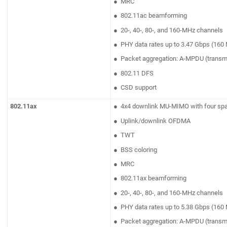
● MRC
● 802.11ac beamforming
● 20-, 40-, 80-, and 160-MHz channels
● PHY data rates up to 3.47 Gbps (160
● Packet aggregation: A-MPDU (transmi
● 802.11 DFS
● CSD support
802.11ax
● 4x4 downlink MU-MIMO with four spa
● Uplink/downlink OFDMA
● TWT
● BSS coloring
● MRC
● 802.11ax beamforming
● 20-, 40-, 80-, and 160-MHz channels
● PHY data rates up to 5.38 Gbps (160
● Packet aggregation: A-MPDU (transmi