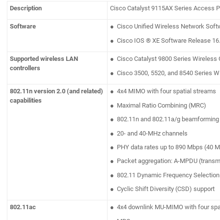
Description
Cisco Catalyst 9115AX Series Access Po
Software
● Cisco Unified Wireless Network Softw
● Cisco IOS ® XE Software Release 16.1
Supported wireless LAN
● Cisco Catalyst 9800 Series Wireless 
controllers
● Cisco 3500, 5520, and 8540 Series Wir
802.11n version 2.0 (and related)
● 4x4 MIMO with four spatial streams
capabilities
● Maximal Ratio Combining (MRC)
● 802.11n and 802.11a/g beamforming
● 20- and 40-MHz channels
● PHY data rates up to 890 Mbps (40 M
● Packet aggregation: A-MPDU (transmi
● 802.11 Dynamic Frequency Selection
● Cyclic Shift Diversity (CSD) support
802.11ac
● 4x4 downlink MU-MIMO with four spa