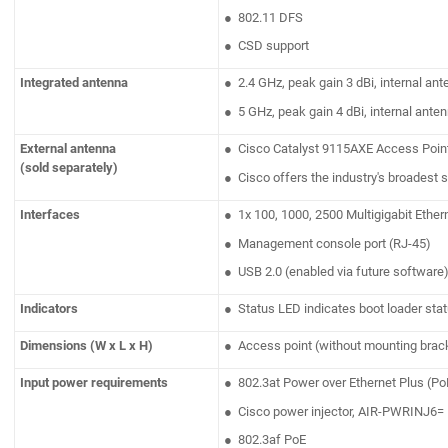
● 802.11 DFS
● CSD support
Integrated antenna
● 2.4 GHz, peak gain 3 dBi, internal ant
● 5 GHz, peak gain 4 dBi, internal anten
External antenna
● Cisco Catalyst 9115AXE Access Points 
(sold separately)
● Cisco offers the industry's broadest 
Interfaces
● 1x 100, 1000, 2500 Multigigabit Ether
● Management console port (RJ-45)
● USB 2.0 (enabled via future software
Indicators
● Status LED indicates boot loader statu
Dimensions (W x L x H)
● Access point (without mounting brackets
Input power requirements
● 802.3at Power over Ethernet Plus (P
● Cisco power injector, AIR-PWRINJ6=
● 802.3af PoE