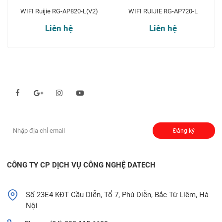
WIFI Ruijie RG-AP820-L(V2)
WIFI RUIJIE RG-AP720-L
Liên hệ
Liên hệ
Theo dõi chúng tôi qua:
Đăng ký nhận thông báo:
Đăng ký
CÔNG TY CP DỊCH VỤ CÔNG NGHỆ DATECH
Số 23E4 KĐT Cầu Diễn, Tổ 7, Phú Diễn, Bắc Từ Liêm, Hà
Nội