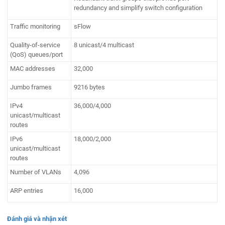
redundancy and simplify switch configuration
Traffic monitoring
sFlow
Quality-of-service
8 unicast/4 multicast
(QoS) queues/port
MAC addresses
32,000
Jumbo frames
9216 bytes
IPv4
36,000/4,000
unicast/multicast
routes
IPv6
18,000/2,000
unicast/multicast
routes
Number of VLANs
4,096
ARP entries
16,000
Đánh giá và nhận xét