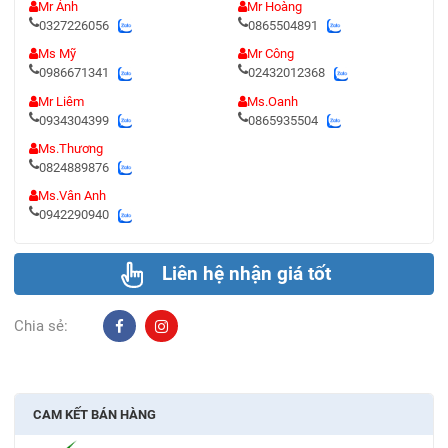
Mr Ánh
Mr Hoàng
0327226056
0865504891
Ms Mỹ
Mr Công
0986671341
02432012368
Mr Liêm
Ms.Oanh
0934304399
0865935504
Ms.Thương
0824889876
Ms.Vân Anh
0942290940
Liên hệ nhận giá tốt
Chia sẻ:
CAM KẾT BÁN HÀNG