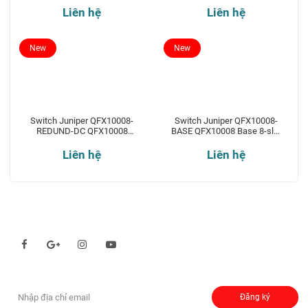
Liên hệ
Liên hệ
New
New
Switch Juniper QFX10008-
Switch Juniper QFX10008-
REDUND-DC QFX10008
BASE QFX10008 Base 8-slot
Redundant 8-slot chassis
chassis
Liên hệ
Liên hệ
Theo dõi chúng tôi qua:
Đăng ký nhận thông báo:
Đăng ký