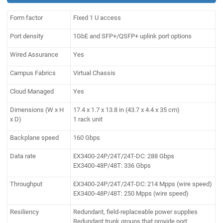
Form factor
Fixed 1 U access
Port density
1GbE and SFP+/QSFP+ uplink port options
Wired Assurance
Yes
Campus Fabrics
Virtual Chassis
Cloud Managed
Yes
Dimensions (W x H
17.4 x 1.7 x 13.8 in (43.7 x 4.4 x 35 cm)
x D)
1 rack unit
Backplane speed
160 Gbps
Data rate
EX3400-24P/24T/24T-DC: 288 Gbps
EX3400-48P/48T: 336 Gbps
Throughput
EX3400-24P/24T/24T-DC: 214 Mpps (wire speed)
EX3400-48P/48T: 250 Mpps (wire speed)
Resiliency
Redundant, field-replaceable power supplies
Redundant trunk groups that provide port