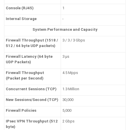
Console (RJ45)
1
Internal Storage
-
System Performance and Capacity
Firewall Throughput (1518 /
3 / 3 / 3 Gbps
512 / 64 byte UDP packets)
Firewall Latency (64 byte
3 μs
UDP Packets)
Firewall Throughput
4.5 Mpps
(Packet per Second)
Concurrent Sessions (TCP)
1.3 Million
New Sessions/Second (TCP)
30,000
Firewall Policies
5,000
IPsec VPN Throughput (512
2 Gbps
byte)