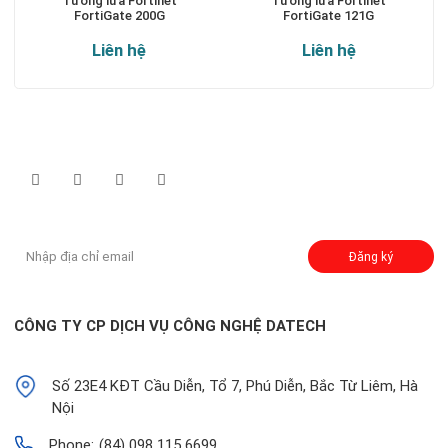
Tường lửa Fortinet
Tường lửa Fortinet
FortiGate 200G
FortiGate 121G
Liên hệ
Liên hệ
Theo dõi chúng tôi qua:
Đăng ký nhận thông báo:
Đăng ký
CÔNG TY CP DỊCH VỤ CÔNG NGHỆ DATECH
Số 23E4 KĐT Cầu Diễn, Tổ 7, Phú Diễn, Bắc Từ Liêm, Hà
Nội
Phone:
(84) 098 115 6699