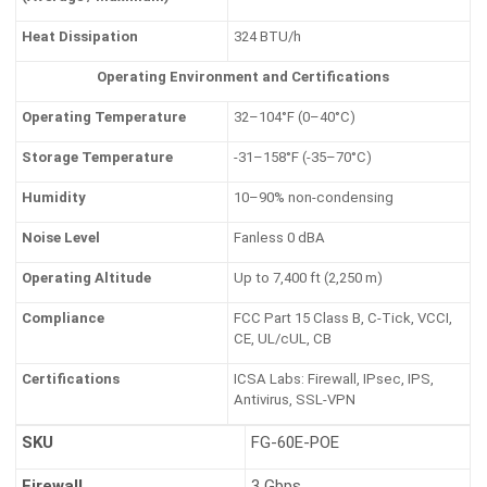
Heat Dissipation
324 BTU/h
Operating Environment and Certifications
Operating Temperature
32–104°F (0–40°C)
Storage Temperature
-31–158°F (-35–70°C)
Humidity
10–90% non-condensing
Noise Level
Fanless 0 dBA
Operating Altitude
Up to 7,400 ft (2,250 m)
Compliance
FCC Part 15 Class B, C-Tick, VCCI,
CE, UL/cUL, CB
Certifications
ICSA Labs: Firewall, IPsec, IPS,
Antivirus, SSL-VPN
SKU
FG-60E-POE
Firewall
3 Gbps