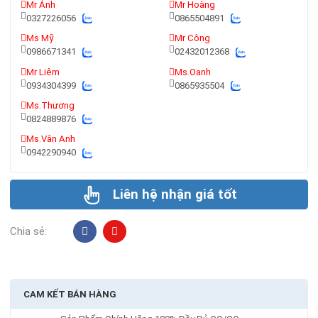
Mr Ánh
Mr Hoàng
0327226056
0865504891
Ms Mỹ
Mr Công
0986671341
02432012368
Mr Liêm
Ms.Oanh
0934304399
0865935504
Ms.Thương
0824889876
Ms.Vân Anh
0942290940
Liên hệ nhận giá tốt
Chia sẻ:
CAM KẾT BÁN HÀNG