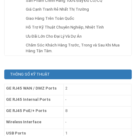
Sản Phẩm Chính Hãng 100% Đầy Đủ CO/CQ
Giá Cạnh Tranh Rẻ Nhất Thị Trường
Giao Hàng Trên Toàn Quốc
Hỗ Trợ Kỹ Thuật Chuyên Nghiệp, Nhiệt Tình
Ưu Đãi Lớn Cho Đại Lý Và Dự Án
Chăm Sóc Khách Hàng Trước, Trong và Sau Khi Mua
Hàng Tận Tâm.
THÔNG SỐ KỸ THUẬT
GE RJ45 WAN / DMZ Ports
2
GE RJ45 Internal Ports
-
GE RJ45 PoE/+ Ports
8
Wireless Interface
-
USB Ports
1