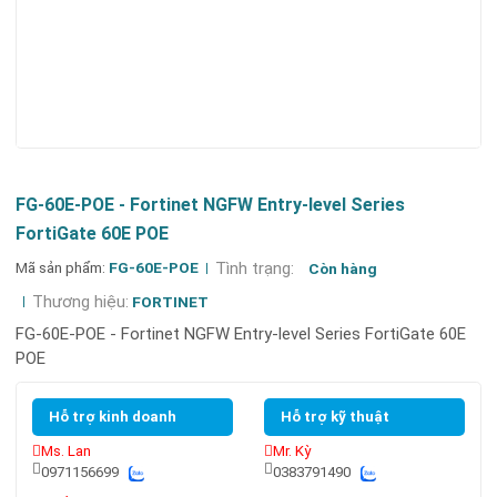
FG-60E-POE - Fortinet NGFW Entry-level Series
FortiGate 60E POE
Mã sản phẩm:
FG-60E-POE
Tình trạng:
Còn hàng
Thương hiệu:
FORTINET
FG-60E-POE - Fortinet NGFW Entry-level Series FortiGate 60E
POE
Hỗ trợ kinh doanh
Hỗ trợ kỹ thuật
Ms. Lan
Mr. Kỳ
0971156699
0383791490