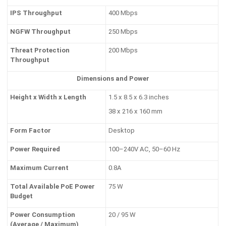
IPS Throughput
400 Mbps
NGFW Throughput
250 Mbps
Threat Protection
200 Mbps
Throughput
Dimensions and Power
Height x Width x Length
1.5 x 8.5 x 6.3 inches
38 x 216 x 160 mm
Form Factor
Desktop
Power Required
100–240V AC, 50–60 Hz
Maximum Current
0.8A
Total Available PoE Power
75 W
Budget
Power Consumption
20 / 95 W
(Average / Maximum)