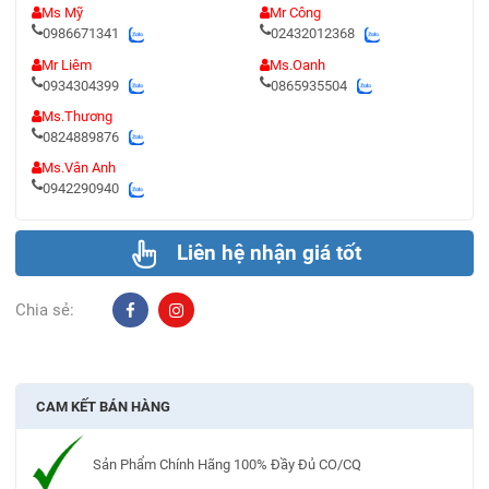
Ms Mỹ
Mr Công
0986671341
02432012368
Mr Liêm
Ms.Oanh
0934304399
0865935504
Ms.Thương
0824889876
Ms.Vân Anh
0942290940
Liên hệ nhận giá tốt
Chia sẻ:
CAM KẾT BÁN HÀNG
Sản Phẩm Chính Hãng 100% Đầy Đủ CO/CQ