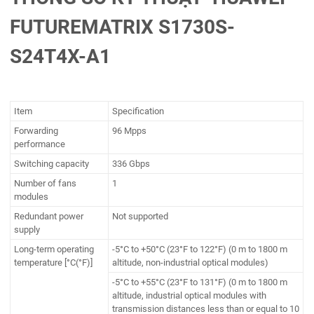
FUTUREMATRIX S1730S-
S24T4X-A1
Item
Specification
Forwarding
96 Mpps
performance
Switching capacity
336 Gbps
Number of fans
1
modules
Redundant power
Not supported
supply
Long-term operating
-5°C to +50°C (23°F to 122°F) (0 m to 1800 m
temperature [°C(°F)]
altitude, non-industrial optical modules)
-5°C to +55°C (23°F to 131°F) (0 m to 1800 m
altitude, industrial optical modules with
transmission distances less than or equal to 10