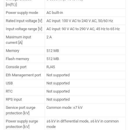
[m(ft.)]
Power supply mode
AC built-in
Rated input voltage [V]
AC input: 100 V AC to 240 V AC, 50/60 Hz
Input voltage range [V]
AC input: 90 V AC to 290 V AC, 45 Hz to 65 Hz
Maximum input
2 A
current [A]
Memory
512 MB
Flash memory
512 MB
Console port
RJ45
Eth Management port
Not supported
USB
Not supported
RTC
Not supported
RPS input
Not supported
Service port surge
Common mode: ±7 kV
protection [kV]
Power supply surge
±6 kV in differential mode, ±6 kV in common
protection [kV]
mode