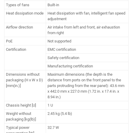
Types of fans
Built-in
Heat dissipation mode
Heat dissipation with fan, intelligent fan speed
adjustment
Airflow direction
Air intake from left and front, air exhaustion
from right
PoE
Not supported
Certification
EMC certification
Safety certification
Manufacturing certification
Dimensions without
Maximum dimensions (the depth is the
packaging (H x W x D)
distance from ports on the front panel to the
[mm(in.)]
parts protruding from the rear panel): 43.6 mm
x 442.0 mm x 227.0 mm (1.72 in. x 17.4 in. x
8.94 in.)
Chassis height [U]
1 U
Weight without
2.45 kg (5.4 lb)
packaging [kg(lb)]
Typical power
32.7 W