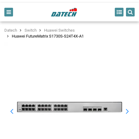
Datech
Switch
Huawei Switches
Huawei FutureMatrix S1730S-S24T4X-A1