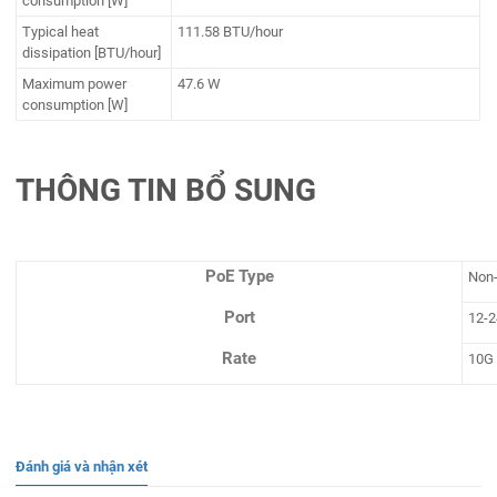
consumption [W]
Typical heat
111.58 BTU/hour
dissipation [BTU/hour]
Maximum power
47.6 W
consumption [W]
THÔNG TIN BỔ SUNG
PoE Type
Non
Port
12-2
Rate
10G
Đánh giá và nhận xét