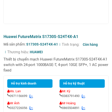
Huawei FutureMatrix S1730S-S24T4X-A1
Mã sản phẩm:
S1730S-S24T4X-A1
Tình trạng:
Còn hàng
Thương hiệu:
HUAWEI
Thiết bị chuyển mạch Huawei FutureMatrix S1730S-S24T4X-A1
switch with 24-port 1000BASE-T, 4-port 10GE SFP+, 1 AC power
fixed
Hỗ trợ kinh doanh
Hỗ trợ kỹ thuật
Ms. Lan
Mr. Kỳ
0971156699
0383791490
Mr Ánh
Mr Hoàng
0327226056
0865504891