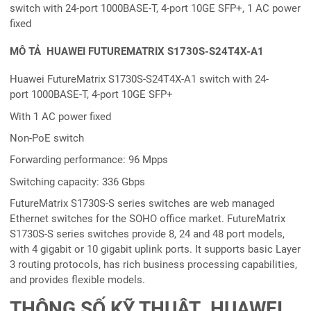
switch with 24-port 1000BASE-T, 4-port 10GE SFP+, 1 AC power
fixed
MÔ TẢ HUAWEI FUTUREMATRIX S1730S-S24T4X-A1
Huawei FutureMatrix S1730S-S24T4X-A1 switch with 24-
port 1000BASE-T, 4-port 10GE SFP+
With 1 AC power fixed
Non-PoE switch
Forwarding performance: 96 Mpps
Switching capacity: 336 Gbps
FutureMatrix S1730S-S series switches are web managed
Ethernet switches for the SOHO office market. FutureMatrix
S1730S-S series switches provide 8, 24 and 48 port models,
with 4 gigabit or 10 gigabit uplink ports. It supports basic Layer
3 routing protocols, has rich business processing capabilities,
and provides flexible models.
THÔNG SỐ KỸ THUẬT HUAWEI