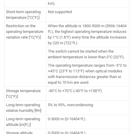
km)
Short-term operating
Not supported
temperature [°C(°F)]
Restriction on the
When the altitude is 1800-5000 m (5906-16404
operating temperature
ft.), the highest operating temperature reduces
variation rate [°C(°F)]
by 1°C (1.8°F) every time the altitude increases
by 220 m (722 ft.).
The switch cannot be started when the
ambient temperature is lower than 0°C (32°F).
The operating temperature ranges from -5°C to
+45°C (23°F to 113°F) when optical modules
with transmission distances greater than or
equal to 70 km are used.
Storage temperature
-40°C to +70°C (-40°F to +158°F)
[°C(°F)]
Long-term operating
5% to 95%, noncondensing
relative humidity [RH]
Long-term operating
0-5000 m (0-16404 ft.)
altitude [m(ft.)]
Storage altitude
0-5000 m (0-16404 ft.)