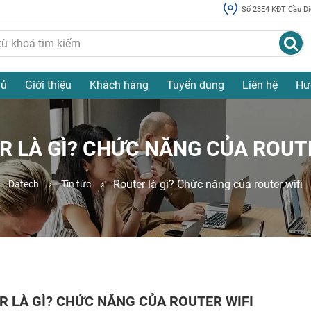
Số 23E4 KĐT Cầu Diễ
hủ
Giới thiệu
Khách hàng
Tuyển dụng
Liên hệ
Hư
R LÀ GÌ? CHỨC NĂNG CỦA ROUTE
Router là gì? Chức năng của router wifi
Datech
Tin tức
R LÀ GÌ? CHỨC NĂNG CỦA ROUTER WIFI