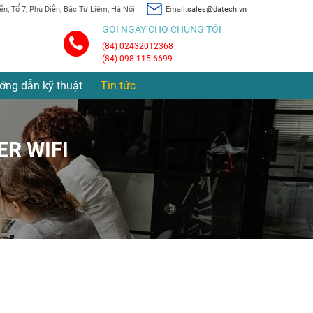
n, Tổ 7, Phú Diễn, Bắc Từ Liêm, Hà Nội
Email:
sales@datech.vn
GỌI NGAY CHO CHÚNG TÔI
(84) 02432012368
(84) 098 115 6699
ớng dẫn kỹ thuật
Tin tức
R WIFI