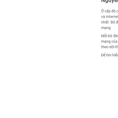
Nguyên
Ở cấp độ c
và Interne
nhất. Bộ đ
mạng.
Mỗi bộ địn
mạng của b
theo dõi t
Để tìm hiể