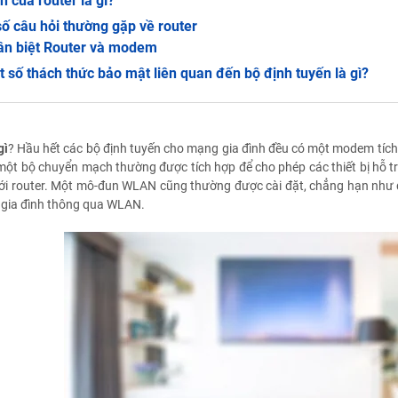
ch của router là gì?
ố câu hỏi thường gặp về router
ân biệt Router và modem
 số thách thức bảo mật liên quan đến bộ định tuyến là gì?
gì
? Hầu hết các bộ định tuyến cho mạng gia đình đều có một modem tích h
một bộ chuyển mạch thường được tích hợp để cho phép các thiết bị hỗ t
 với router. Một mô-đun WLAN cũng thường được cài đặt, chẳng hạn như đ
gia đình thông qua WLAN.