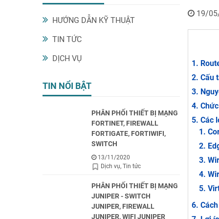
19/05
HƯỚNG DẪN KỸ THUẬT
TIN TỨC
DỊCH VỤ
Route
Cấu t
TIN NỔI BẬT
Nguyê
Chức
PHÂN PHỐI THIẾT BỊ MẠNG
Các l
FORTINET, FIREWALL
Cor
FORTIGATE, FORTIWIFI,
SWITCH
Edg
13/11/2020
Wir
Dịch vụ
Tin tức
Wir
PHÂN PHỐI THIẾT BỊ MẠNG
Vir
JUNIPER - SWITCH
Cách 
JUNIPER, FIREWALL
JUNIPER, WIFI JUNIPER