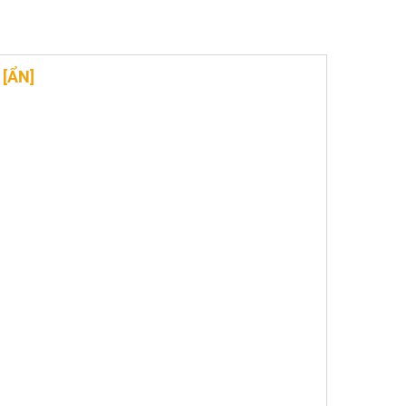
G
[
ẨN
]