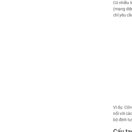
Có nhiều l
(mạng diệ
chỉ yêu c
Ví dụ: Côn
nối với c
bộ định t
Cấu tạ