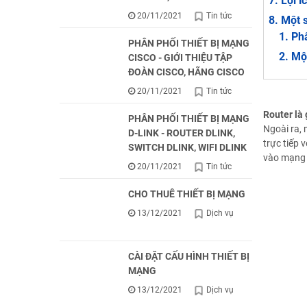
Lợi í
20/11/2021
Tin tức
Một s
Ph
PHÂN PHỐI THIẾT BỊ MẠNG
Một
CISCO - GIỚI THIỆU TẬP
ĐOÀN CISCO, HÃNG CISCO
20/11/2021
Tin tức
Router là 
PHÂN PHỐI THIẾT BỊ MẠNG
Ngoài ra, 
D-LINK - ROUTER DLINK,
trực tiếp
SWITCH DLINK, WIFI DLINK
vào mạng 
20/11/2021
Tin tức
CHO THUÊ THIẾT BỊ MẠNG
13/12/2021
Dịch vụ
CÀI ĐẶT CẤU HÌNH THIẾT BỊ
MẠNG
13/12/2021
Dịch vụ