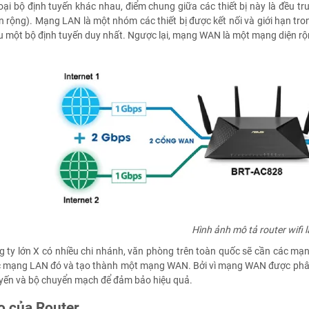
oại bộ định tuyến khác nhau, điểm chung giữa các thiết bị này là đều t
n rộng). Mạng LAN là một nhóm các thiết bị được kết nối và giới hạn tr
ầu một bộ định tuyến duy nhất. Ngược lại, mạng WAN là một mạng diện rộ
Hình ảnh mô tả router wifi l
g ty lớn X có nhiều chi nhánh, văn phòng trên toàn quốc sẽ cần các mạn
ác mạng LAN đó và tạo thành một mạng WAN. Bởi vì mạng WAN được phân 
uyến và bộ chuyển mạch để đảm bảo hiệu quả.
o của Router