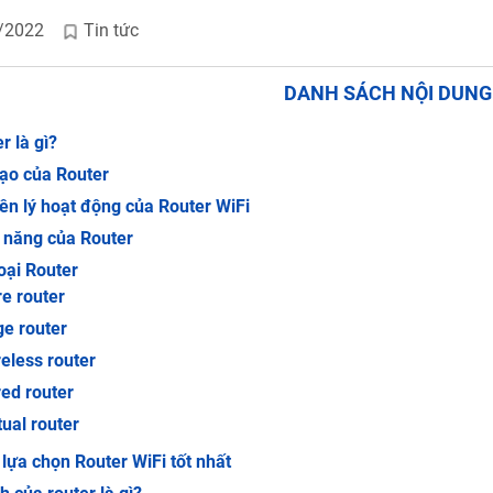
/2022
Tin tức
DANH SÁCH NỘI DUN
r là gì?
ạo của Router
n lý hoạt động của Router WiFi
 năng của Router
oại Router
e router
e router
eless router
ed router
tual router
lựa chọn Router WiFi tốt nhất