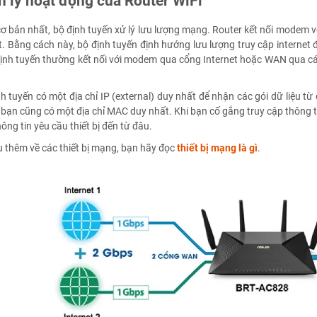
 lý hoạt động của Router WiFi
ơ bản nhất, bộ định tuyến xử lý lưu lượng mạng. Router kết nối modem v
t. Bằng cách này, bộ định tuyến định hướng lưu lượng truy cập interne
ịnh tuyến thường kết nối với modem qua cổng Internet hoặc WAN qua cáp 
h tuyến có một địa chỉ IP (external) duy nhất để nhận các gói dữ liệu từ 
ạn cũng có một địa chỉ MAC duy nhất. Khi bạn cố gắng truy cập thông ti
hông tin yêu cầu thiết bị đến từ đâu.
u thêm về các thiết bị mạng, bạn hãy đọc
thiết bị mạng là gì
.