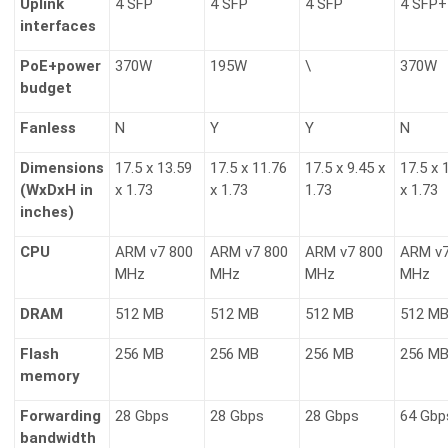
Uplink
4 SFP
4 SFP
4 SFP
4 SFP+
interfaces
PoE+power
370W
195W
\
370W
budget
Fanless
N
Y
Y
N
Dimensions
17.5 x 13.59
17.5 x 11.76
17.5 x 9.45 x
17.5 x 
(WxDxH in
x 1.73
x 1.73
1.73
x 1.73
inches)
CPU
ARM v7 800
ARM v7 800
ARM v7 800
ARM v7
MHz
MHz
MHz
MHz
DRAM
512 MB
512 MB
512 MB
512 M
Flash
256 MB
256 MB
256 MB
256 M
memory
Forwarding
28 Gbps
28 Gbps
28 Gbps
64 Gbp
bandwidth