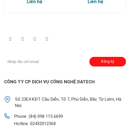
Liên hệ
Liên hệ
Theo dõi chúng tôi qua:
Đăng ký nhận thông báo:
Đăng ký
CÔNG TY CP DỊCH VỤ CÔNG NGHỆ DATECH
Số 23E4 KĐT Cầu Diễn, Tổ 7, Phú Diễn, Bắc Từ Liêm, Hà
Nội
Phone:
(84) 098 115 6699
Hotline:
02432012368