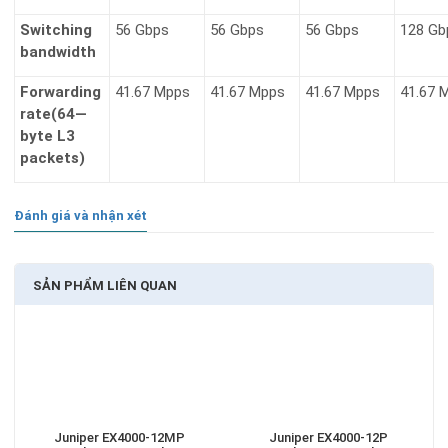
Switching
56 Gbps
56 Gbps
56 Gbps
128 Gb
bandwidth
Forwarding
41.67 Mpps
41.67 Mpps
41.67 Mpps
41.67 
rate(64—
byte L3
packets)
Đánh giá và nhận xét
SẢN PHẨM LIÊN QUAN
Juniper EX4000-12MP
Juniper EX4000-12P