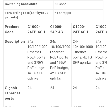
Switching bandwidth
56 Gbps
Forwarding rate(64—byte L3
41.67 Mpps
packets)
Product
C1000-
C1000-
C1000-
C1000
Code
24FP-4G-L
24P-4G-L
24T-4G-L
24FP-
Description
24x
24x
24x
24x
10/100/1000
10/100/1000
10/100/1000
10/100
Ethernet
Ethernet
Ethernet
Ethern
PoE+ ports
PoE+ ports
ports, 4x 1G
PoE+ p
and 370W
and 195W
SFP uplinks
and 3
PoE budget,
PoE budget,
PoE bu
4x 1G SFP
4x 1G SFP
4x 10G
uplinks
uplinks
uplinks
Gigabit
24
24
24
24
Ethernet
ports