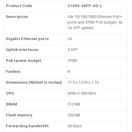
Product Code
C1000-24FP-4G-L
Description
24x 10/100/1000 Ethernet PoE+
ports and 370W PoE budget, 4x
1G SFP uplinks
Gigabit Ethernet ports
24
Uplink interfaces
4 SFP
PoE+power budget
370W
Fanless
N
Dimensions (WxDxH in inches)
17.5 x 13.59 x 1.73
CPU
ARM v7 800 MHz
DRAM
512 MB
Flash memory
256 MB
Forwarding bandwidth
28 Gbps