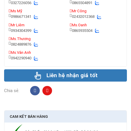
0327226056
0865504891
Ms Mỹ
Mr Công
0986671341
02432012368
Mr Liêm
Ms.Oanh
0934304399
0865935504
Ms.Thương
0824889876
Ms.Vân Anh
0942290940
Liên hệ nhận giá tốt
Chia sẻ:
CAM KẾT BÁN HÀNG