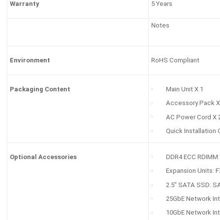
5 Years
Warranty
Notes
RoHS Compliant
Environment
· Main Unit X 1
Packaging Content
· Accessory Pack X
· AC Power Cord X 
· Quick Installation G
· DDR4 ECC RDIMM: D
Optional Accessories
· Expansion Units: F
· 2.5" SATA SSD: S
· 25GbE Network Inte
· 10GbE Network Inte