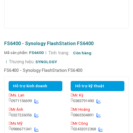
FS6400 - Synology FlashStation FS6400
Mã sản phẩm:
FS6400
Tình trạng:
Còn hàng
Thương hiệu:
SYNOLOGY
FS6400 - Synology FlashStation FS6400
Hỗ trợ kinh doanh
Hỗ trợ kỹ thuật
Ms. Lan
Mr. Kỳ
0971156699
0383791490
Mr Ánh
Mr Hoàng
0327226056
0865504891
Ms Mỹ
Mr Công
0986671341
02432012368