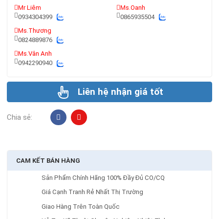
Mr Liêm
Ms.Oanh
0934304399
0865935504
Ms.Thương
0824889876
Ms.Vân Anh
0942290940
Liên hệ nhận giá tốt
Chia sẻ:
CAM KẾT BÁN HÀNG
Sản Phẩm Chính Hãng 100% Đầy Đủ CO/CQ
Giá Cạnh Tranh Rẻ Nhất Thị Trường
Giao Hàng Trên Toàn Quốc