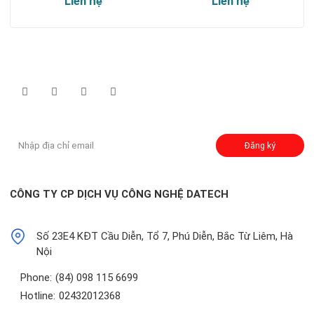
Liên hệ
Liên hệ
Theo dõi chúng tôi qua:
Đăng ký nhận thông báo:
Đăng ký
CÔNG TY CP DỊCH VỤ CÔNG NGHỆ DATECH
Số 23E4 KĐT Cầu Diễn, Tổ 7, Phú Diễn, Bắc Từ Liêm, Hà
Nội
Phone:
(84) 098 115 6699
Hotline:
02432012368