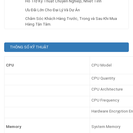
Hỗ Trợ Kỹ Thuật Chuyên Nghiệp, Nhiệt Tình
Ưu Đãi Lớn Cho Đại Lý Và Dự Án
Chăm Sóc Khách Hàng Trước, Trong và Sau Khi Mua
Hàng Tận Tâm.
THÔNG SỐ KỸ THUẬT
CPU Model
CPU
CPU Quantity
CPU Architecture
CPU Frequency
Hardware Encryption En
System Memory
Memory