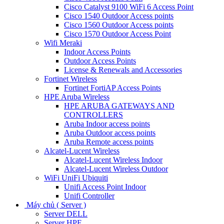
Cisco Catalyst 9100 WiFi 6 Access Point
Cisco 1540 Outdoor Access points
Cisco 1560 Outdoor Access points
Cisco 1570 Outdoor Access Point
Wifi Meraki
Indoor Access Points
Outdoor Access Points
License & Renewals and Accessories
Fortinet Wireless
Fortinet FortiAP Access Points
HPE Aruba Wireless
HPE ARUBA GATEWAYS AND
CONTROLLERS
Aruba Indoor access points
Aruba Outdoor access points
Aruba Remote access points
Alcatel-Lucent Wireless
Alcatel-Lucent Wireless Indoor
Alcatel-Lucent Wireless Outdoor
WiFi UniFi Ubiquiti
Unifi Access Point Indoor
Unifi Controller
Máy chủ ( Server )
Server DELL
Server HPE