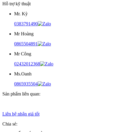
Hỗ trợ kỹ thuật
Mr. Kỳ
0383791490
Mr Hoàng
0865504891
Mr Công
02432012368
Ms.Oanh
0865935504
Sản phẩm liên quan:
Liên hệ nhận giá tốt
Chia sẻ: