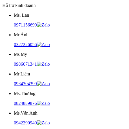
Hỗ trợ kinh doanh
Ms. Lan
0971156699
Mr Ánh
0327226056
Ms Mỹ
0986671341
Mr Liêm
0934304399
Ms.Thương
0824889876
Ms.Vân Anh
0942290940