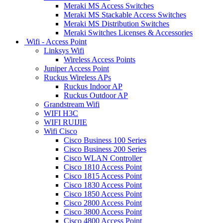
Meraki MS Access Switches
Meraki MS Stackable Access Switches
Meraki MS Distribution Switches
Meraki Switches Licenses & Accessories
Wifi - Access Point
Linksys Wifi
Wireless Access Points
Juniper Access Point
Ruckus Wireless APs
Ruckus Indoor AP
Ruckus Outdoor AP
Grandstream Wifi
WIFI H3C
WIFI RUIJIE
Wifi Cisco
Cisco Business 100 Series
Cisco Business 200 Series
Cisco WLAN Controller
Cisco 1810 Access Point
Cisco 1815 Access Point
Cisco 1830 Access Point
Cisco 1850 Access Point
Cisco 2800 Access Point
Cisco 3800 Access Point
Cisco 4800 Access Point